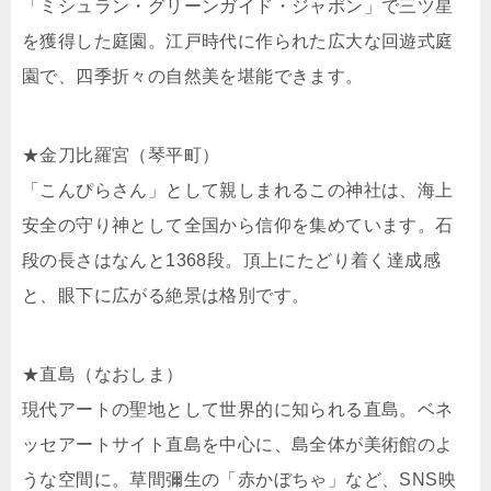
「ミシュラン・グリーンガイド・ジャポン」で三ツ星
を獲得した庭園。江戸時代に作られた広大な回遊式庭
園で、四季折々の自然美を堪能できます。
★金刀比羅宮（琴平町）
「こんぴらさん」として親しまれるこの神社は、海上
安全の守り神として全国から信仰を集めています。石
段の長さはなんと1368段。頂上にたどり着く達成感
と、眼下に広がる絶景は格別です。
★直島（なおしま）
現代アートの聖地として世界的に知られる直島。ベネ
ッセアートサイト直島を中心に、島全体が美術館のよ
うな空間に。草間彌生の「赤かぼちゃ」など、SNS映