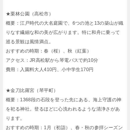
★栗林公園（高松市）
概要：江戸時代の大名庭園で、6つの池と13の築山が織
りなす繊細な和の美が広がります。特に和舟に乗って
巡る景観は風情満点。
おすすめの時期：春（桜）、秋（紅葉）
アクセス：JR高松駅から琴電バスで約10分
費用：入園料大人410円、小中学生170円
★金刀比羅宮（琴平町）
概要：1368段の石段を登った先にある、海上守護の神
を祀る神社。登るほどに心洗われるような清浄さがあ
ります。
おすすめの時期：1月（初詣）、春・秋の参拝シーズン