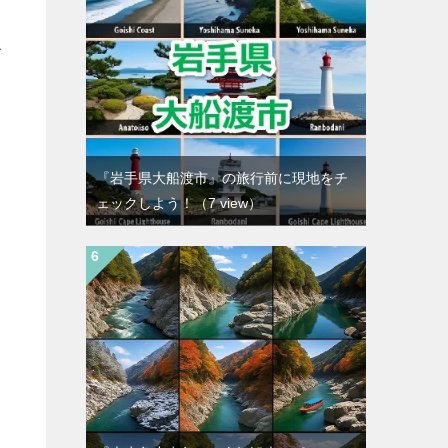
げ
『岩手県大船渡市』の旅行前に現地をチ
ェックしよう！
（7 view）
多