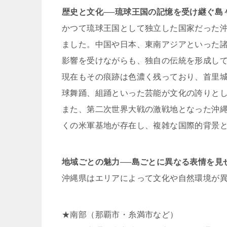
歴史と文化──琉球王国の記憶を受け継ぐ島
かつて琉球王国として独立した国家だった沖
ました。中国や日本、東南アジアといった
影響を受けながらも、独自の伝統を形成し
現在もその痕跡は色濃く残っており、首里
球舞踊、組踊といった芸能が文化の誇りと
また、第二次世界大戦の激戦地となった沖縄
くの米軍基地が存在し、複雑な国際的背景
地域ごとの魅力──島ごとに異なる表情を見
沖縄県はエリアによって文化や自然環境が
★南部（那覇市・糸満市など）