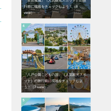
『名古屋城』（人気観光スポット）の旅
行前に現地をチェックしよう！
（8
view）
『八戸公園こどもの国』（人気観光スポ
ット）の旅行前に現地をチェックしよ
う！
（7 view）