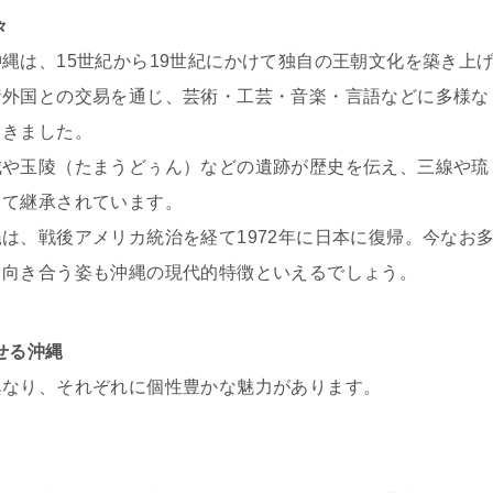
々
縄は、15世紀から19世紀にかけて独自の王朝文化を築き上
諸外国との交易を通じ、芸術・工芸・音楽・言語などに多様な
てきました。
城や玉陵（たまうどぅん）などの遺跡が歴史を伝え、三線や琉
して継承されています。
は、戦後アメリカ統治を経て1972年に日本に復帰。今なお
と向き合う姿も沖縄の現代的特徴といえるでしょう。
せる沖縄
異なり、それぞれに個性豊かな魅力があります。