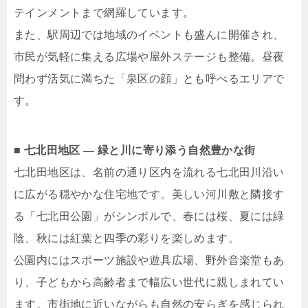
テインメントまで網羅しています。
また、駅周辺では地域のイベントも盛んに開催され、
市民が気軽に集える広場や屋外ステージも整備。昼夜
問わず活気に満ちた「泉区の顔」とも呼べるエリアで
す。
■ 七北田地区 ― 緑と川に寄り添う自然豊かな街
七北田地区は、名前の通り区内を流れる七北田川沿い
に広がる穏やかな住宅地です。美しい河川敷と隣接す
る「七北田公園」がシンボルで、春には桜、夏には緑
陰、秋には紅葉と四季の彩りを楽しめます。
公園内にはスポーツ施設や遊具広場、野外音楽堂もあ
り、子どもから高齢者まで幅広い世代に親しまれてい
ます。市街地に近いながらも自然の安らぎを感じられ