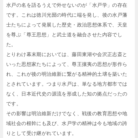
水戸の名を語るうえで外せないのが「水戸学」の存在
です。これは徳川光圀の時代に端を発し、後の水戸藩
士たちによって発展した歴史・政治思想体系で、天皇
を尊ぶ「尊王思想」と武士道を融合させた内容でし
た。
とりわけ幕末期においては、藤田東湖や会沢正志斎と
いった思想家たちによって、尊王攘夷の思想が形作ら
れ、これが後の明治維新に繋がる精神的土壌を築いた
とされています。つまり水戸は、単なる地方都市では
なく、日本近代史の源流を形成した知の拠点だったの
です。
その影響は明治維新だけでなく、戦後の教育思想や地
域社会の根幹にも及び、水戸学の精神は今も地域の誇
りとして受け継がれています。