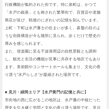
行政機能が集約された街です。特に泉町は、かつて
「水戸の銀座」とも称された繁華街で、百貨店や老舗
商店が並び、戦後のにぎわいの記憶を刻んでいます。
上町・下町は水戸藩士の住まいが多く、碁盤の目のよ
うな街路構造が今も随所に見られ、歩くだけで歴史の
厚みを感じられます。
また、偕楽園に至る千波湖周辺の自然景観とも調和
し、観光と生活の機能が見事に共存する地区でもあり
ます。美術館やコンサートホールも集まり、文化の香
り漂う“水戸らしさ”が凝縮された場所です。
■ 見川・緑岡エリア【水戸黄門の記憶と共に】
市街地の西に広がるこの地区は、水戸藩の中核だった
歴史を引き継ぐ学問と文化の香り漂う場所です。見川