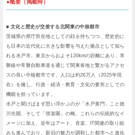
●概要（掲載時）
■ 文化と歴史が交差する北関東の中核都市
茨城県の県庁所在地としての顔を持ちつつ、歴史的に
も日本の近代化に大きな影響を与えた拠点として知ら
れる水戸市。東京からおよそ120kmの距離にあり、常
磐線や常磐自動車道を通じて関東各地と繋がるアクセ
スの良い中核都市です。人口は約26万人（2025年現
在）を擁し、行政・経済・教育・文化の要所としての
機能を担っています。
水戸と聞けばまず思い浮かぶのが「水戸黄門」こと徳
川光圀、そして「偕楽園」の梅。これらの伝統的なイ
メージに加え、近年はアート、音楽、IT関連の取り組
みも進んでおり、新旧の魅力が調和した都市へと進化