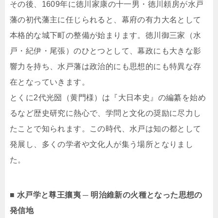
その後、1609年に徳川家康の十一男・徳川頼房が水戸
藩の初代藩主に任じられると、幕府の有力大名として
本格的な城下町の整備が始まります。徳川御三家（水
戸・紀伊・尾張）のひとつとして、幕政にも大きな影
響力を持ち、水戸藩は政治的にも思想的にも特異な存
在となっていきます。
とくに2代光圀（黄門様）は『大日本史』の編纂を始め
るなど歴史研究に熱心で、学問と文化の奨励に尽力し
たことで知られます。この時代、水戸は知の都として
発展し、多くの学者や文化人が集う場所となりまし
た。
■ 水戸学と尊王攘夷 ─ 明治維新の火種となった思想の
発信地