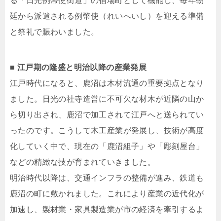
る「日光例幣使街道」の宿場町として機能し、毎年朝
廷から派遣される例幣使（れいへいし）を迎える準備
と祭礼で賑わいました。
■ 江戸期の隆盛と明治以降の産業発展
江戸時代になると、鹿沼は木材流通の重要拠点となり
ました。日光の社寺造営に不可欠な材木が近隣の山か
ら切り出され、鹿沼で加工されて江戸へと送られてい
ったのです。こうして木工産業が発展し、技術が高度
化していく中で、現在の「鹿沼組子」や「彫刻屋台」
などの精緻な技が育まれていきました。
明治時代以降は、交通インフラの整備が進み、鉄道も
鹿沼の町に敷かれました。これにより産業の近代化が
加速し、製材業・家具製造業が市の経済を牽引するよ