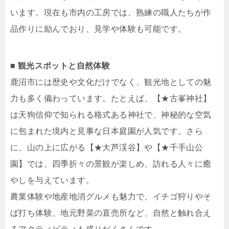
います。現在も市内の工房では、熟練の職人たちが作
品作りに励んでおり、見学や体験も可能です。
■ 観光スポットと自然体験
鹿沼市には歴史や文化だけでなく、観光地としての魅
力も多く備わっています。たとえば、【★古峯神社】
は天狗信仰で知られる格式ある神社で、神秘的な空気
に包まれた境内と見事な日本庭園が人気です。さら
に、山の上に広がる【★大芦渓谷】や【★千手山公
園】では、四季折々の景観が楽しめ、訪れる人々に癒
やしを与えています。
農業体験や地産地消グルメも魅力で、イチゴ狩りやそ
ば打ち体験、地元野菜の直売所など、自然と触れ合え