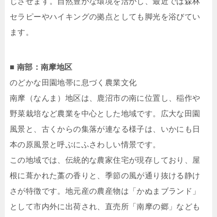
じさせます。自然豊かな環境を活かし、最近では森林
セラピーやハイキングの拠点としても脚光を浴びてい
ます。
■ 南部：南摩地区
のどかな田園地帯に息づく農業文化
南摩（なんま）地区は、鹿沼市の南に位置し、稲作や
野菜栽培など農業を中心とした地域です。広大な田園
風景と、古くからの集落が連なる様子は、いかにも日
本の原風景と呼ぶにふさわしい情景です。
この地域では、伝統的な農家住宅が現存しており、屋
根に葺かれた藁の香りと、季節の風が通り抜ける静け
さが特徴です。地元産の農産物は「かぬまブランド」
として市内外に出荷され、直売所「南摩の郷」なども