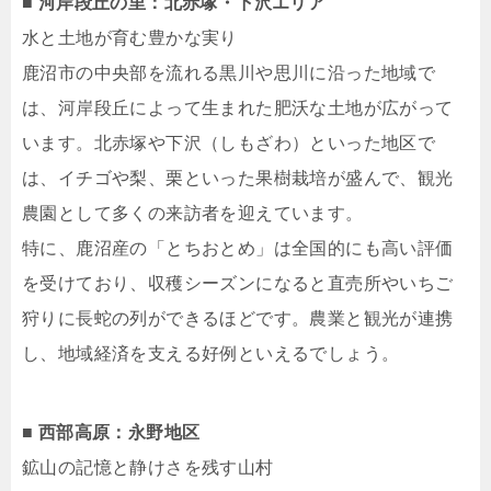
■ 河岸段丘の里：北赤塚・下沢エリア
水と土地が育む豊かな実り
鹿沼市の中央部を流れる黒川や思川に沿った地域で
は、河岸段丘によって生まれた肥沃な土地が広がって
います。北赤塚や下沢（しもざわ）といった地区で
は、イチゴや梨、栗といった果樹栽培が盛んで、観光
農園として多くの来訪者を迎えています。
特に、鹿沼産の「とちおとめ」は全国的にも高い評価
を受けており、収穫シーズンになると直売所やいちご
狩りに長蛇の列ができるほどです。農業と観光が連携
し、地域経済を支える好例といえるでしょう。
■ 西部高原：永野地区
鉱山の記憶と静けさを残す山村