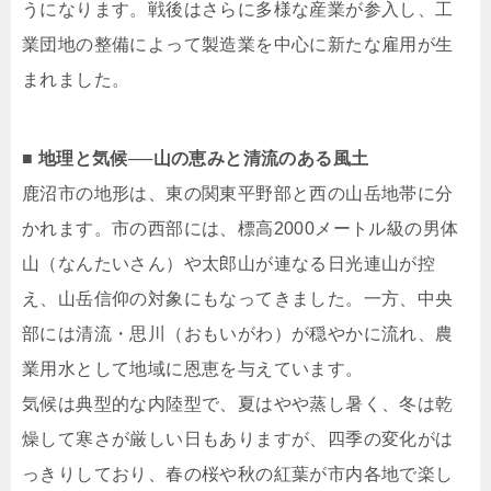
うになります。戦後はさらに多様な産業が参入し、工
業団地の整備によって製造業を中心に新たな雇用が生
まれました。
■ 地理と気候──山の恵みと清流のある風土
鹿沼市の地形は、東の関東平野部と西の山岳地帯に分
かれます。市の西部には、標高2000メートル級の男体
山（なんたいさん）や太郎山が連なる日光連山が控
え、山岳信仰の対象にもなってきました。一方、中央
部には清流・思川（おもいがわ）が穏やかに流れ、農
業用水として地域に恩恵を与えています。
気候は典型的な内陸型で、夏はやや蒸し暑く、冬は乾
燥して寒さが厳しい日もありますが、四季の変化がは
っきりしており、春の桜や秋の紅葉が市内各地で楽し