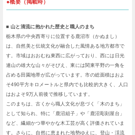
●概要（掲載時）
■ 山と清流に抱かれた歴史と職人のまち
栃木県の中央西寄りに位置する鹿沼市（かぬまし）
は、自然美と伝統文化が融合した風情ある地方都市で
す。市域はおおむね東西に広がっており、西には日光
連山の雄大な山々がそびえ、東には関東平野の一角を
占める田園地帯が広がっています。市の総面積はおよ
そ490平方キロメートルと県内でも比較的大きく、人口
はおよそ9万人前後で推移しています。
このまちは、古くから職人文化が息づく「木のまち」
として知られ、特に「鹿沼組子」や「鹿沼彫刻屋台」
など、繊細かつ華やかな木工芸が高く評価されていま
す。さらに、自然に恵まれた地勢ゆえに、登山・渓流