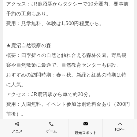
アクセス：JR鹿沼駅からタクシーで10分圏内。要事前
予約の工房もあり。
費用：見学無料、体験は1,500円程度から。
★鹿沼自然観察の森
概要：四季折々の自然と触れ合える森林公園。野鳥観
察や自然散策に最適で、自然教育センターも併設。
おすすめの訪問時期：春～秋。新緑と紅葉の時期は特
に人気。
アクセス：JR鹿沼駅から車で約20分。
費用：入園無料。イベント参加は別途料金あり（200円
前後）。
TOPへ
アニメ
ゲーム
観光スポット
★加園のしだれ桜（個人宅開放）