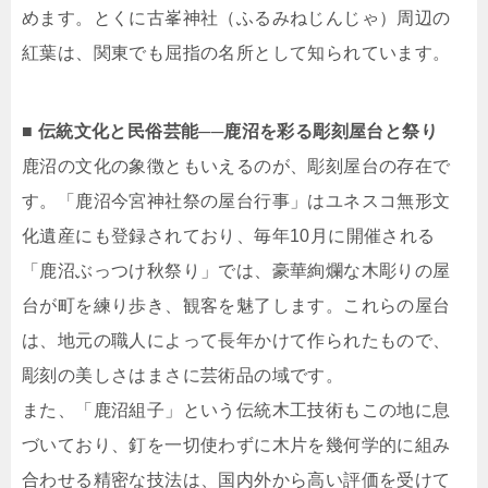
めます。とくに古峯神社（ふるみねじんじゃ）周辺の
紅葉は、関東でも屈指の名所として知られています。
■ 伝統文化と民俗芸能──鹿沼を彩る彫刻屋台と祭り
鹿沼の文化の象徴ともいえるのが、彫刻屋台の存在で
す。「鹿沼今宮神社祭の屋台行事」はユネスコ無形文
化遺産にも登録されており、毎年10月に開催される
「鹿沼ぶっつけ秋祭り」では、豪華絢爛な木彫りの屋
台が町を練り歩き、観客を魅了します。これらの屋台
は、地元の職人によって長年かけて作られたもので、
彫刻の美しさはまさに芸術品の域です。
また、「鹿沼組子」という伝統木工技術もこの地に息
づいており、釘を一切使わずに木片を幾何学的に組み
合わせる精密な技法は、国内外から高い評価を受けて