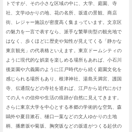
トですが、その小さな区域の中に、大学、庭園、寺
社、文学ゆかりの地、花の名所、坂道の景観、商店
街、レジャー施設が密度高く集まっています。文京区
の魅力を一言で表すなら、派手な繁華街型の観光地で
はなく、歩くほどに歴史や知性が見えてくる「静かな
東京観光」の代表格といえます。東京ドームシティの
ように現代的な娯楽を楽しめる場所もあれば、小石川
後楽園や六義園のように江戸時代から続く庭園文化を
感じられる場所もあり、根津神社、湯島天満宮、護国
寺、伝通院などの寺社を巡れば、江戸から近代にかけ
ての人々の信仰や生活の痕跡が自然に見えてきます。
さらに東京大学を中心とする本郷の学術的な空気、森
鷗外や夏目漱石、樋口一葉などの文人ゆかりの土地
柄、播磨坂や菊坂、胸突坂などの坂道がつくる起伏の