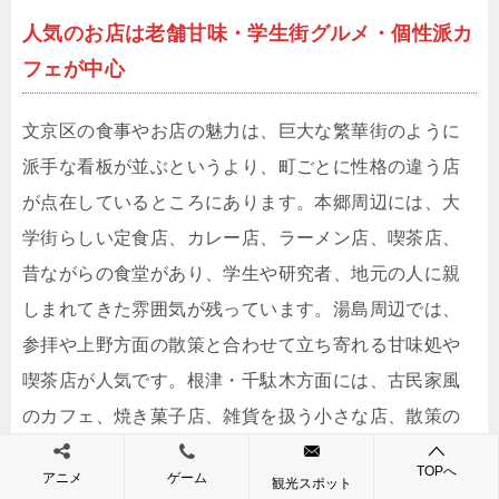
人気のお店は老舗甘味・学生街グルメ・個性派カ
フェが中心
文京区の食事やお店の魅力は、巨大な繁華街のように
派手な看板が並ぶというより、町ごとに性格の違う店
が点在しているところにあります。本郷周辺には、大
学街らしい定食店、カレー店、ラーメン店、喫茶店、
昔ながらの食堂があり、学生や研究者、地元の人に親
しまれてきた雰囲気が残っています。湯島周辺では、
参拝や上野方面の散策と合わせて立ち寄れる甘味処や
喫茶店が人気です。根津・千駄木方面には、古民家風
のカフェ、焼き菓子店、雑貨を扱う小さな店、散策の
途中で入りたくなる喫茶店があり、谷根千散歩の雰囲
TOPへ
アニメ
ゲーム
観光スポット
気とよく合います。白山や小石川方面では、住宅地の