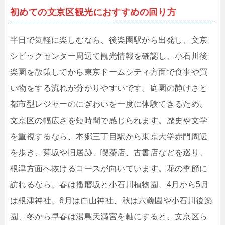
初めての文京区観光におすすめの回り方
半日で気軽に楽しむなら、後楽園駅から出発し、文京
シビックセンター周辺で観光情報を確認し、小石川後
楽園を散策してから東京ドームシティ方面で食事や買
い物をする流れが分かりやすいです。庭園の静けさと
都市型レジャーのにぎわいを一度に体験できるため、
文京区の幅広さを短時間で感じられます。歴史や文学
を重視するなら、本郷三丁目駅から東京大学赤門周辺
を歩き、菊坂や旧居跡、喫茶店、古書店などを巡り、
根津方面へ抜けるコースが向いています。花の季節に
訪れるなら、春は播磨坂と小石川植物園、4月から5月
は根津神社、6月は白山神社、秋は六義園や小石川後楽
園、冬から早春は湯島天満宮を軸にすると、文京区ら