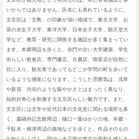
いからではありません。区名にも表れているように、
文京区は「文教」の印象が強い地域で、東京大学、お
茶の水女子大学、東洋大学、日本女子大学、順天堂大
学など、教育・研究に関係する施設が多く集まってい
ます。本郷周辺を歩くと、赤門や古い大学建築、学生
街らしい飲食店、専門書店、古書店、喫茶店が自然に
目に入り、観光客であってもどこか学問の町を歩いて
いるような感覚になります。こうした雰囲気は、浅草
や新宿、渋谷のような賑やかさとはまったく異なり、
知的好奇心を刺激する文京区らしい魅力です。また、
文京区には文学や近代日本の文化史に関わる場所も多
く、森鷗外記念館周辺、樋口一葉ゆかりの地、本郷・
千駄木・根津周辺の路地などを歩くと、作品そのもの
を知らなくても、明治・大正期の東京の面影を感じる