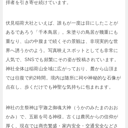
拝者を引き寄せ続けています。
伏見稲荷大社といえば、誰もが一度は目にしたことが
あるであろう「千本鳥居」。朱塗りの鳥居が幾重にも
重なり、山の中腹まで続くその景観は、非現実的な世
界へ誘うかのよう。写真映えスポットとしても非常に
人気で、SNSでも頻繁にその姿が投稿されています。
神社全体は稲荷山全域に広がっており、麓から山頂ま
では往復で約2時間。境内は随所に祠や神秘的な石像が
点在し、歩くだけでも神聖な気持ちに包まれます。
神社の主祭神は宇迦之御魂大神（うかのみたまのおお
かみ）で、五穀を司る神様。古くは農民からの信仰が
厚く、現在では商売繁盛・家内安全・交通安全などさ