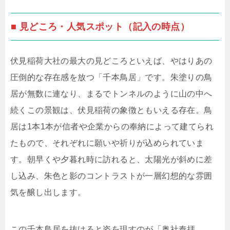
■ 見どころ・人気スポット（記入の時点）
伏見稲荷大社の最大の見どころといえば、やはりあの
圧倒的な存在感を放つ「千本鳥居」です。朱塗りの鳥
居が無数に連なり、まるでトンネルのように山の中へ
続くこの景観は、伏見稲荷の象徴ともいえる存在。鳥
居は1本1本が信者や企業からの奉納によって建てられ
たもので、それぞれに願いや祈りが込められていま
す。朝早くや夕暮れ時に訪れると、太陽光が斜めに差
し込み、朱色と影のコントラストが一層幻想的な雰囲
気を醸し出します。
この千本鳥居を抜けると姿を現すのが「奥社奉拝