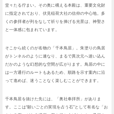
堂々たる佇まい。その奥に構える本殿は、重要文化財
に指定されており、伏見稲荷大社の信仰の中心地。多
くの参拝者が列をなして祈りを捧げる光景は、神聖さ
と一体感に包まれています。
そこから続くのが名物の「千本鳥居」。朱塗りの鳥居
がトンネルのように連なり、まるで異次元へ迷い込ん
だかのような幻想的な空間が広がります。鳥居の中に
は一方通行のルートもあるため、順路を示す案内に沿
って進めば、迷うことなく楽しむことができます。
千本鳥居を抜けた先には、「奥社奉拝所」がありま
す。ここは“願いごとの実現を占う石”として有名な「お