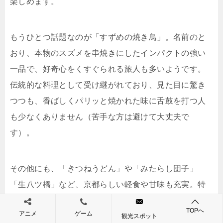
楽しめます。
もうひとつ話題なのが「すずめの焼き鳥」。名前のと
おり、本物のスズメを串焼きにしたインパクトの強い
一品で、好奇心をくすぐられる旅人も多いようです。
伝統的な料理として受け継がれており、見た目に驚き
つつも、香ばしくパリッと焼かれた味に舌鼓を打つ人
も少なくありません（苦手な方は避けて大丈夫で
す）。
その他にも、「きつねうどん」や「みたらし団子」
「生八ツ橋」など、京都らしい軽食や甘味も充実。特
に境内近くの茶店では、抹茶と和菓子のセットを楽し
TOPへ
アニメ
ゲーム
めるなど、歩き疲れた体を癒すひとときが過ごせま
観光スポット