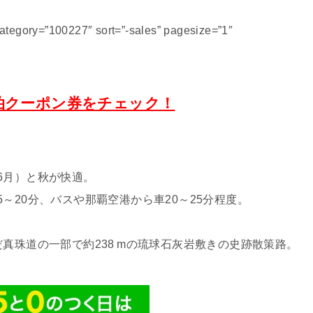
tegory=”100227″ sort=”-sales” pagesize=”1″
泊クーポン券をチェック！
6月）と秋が快適。
～20分、バスや那覇空港から車20～25分程度。
真珠道の一部で約238 mの琉球石灰岩敷きの史跡散策路。