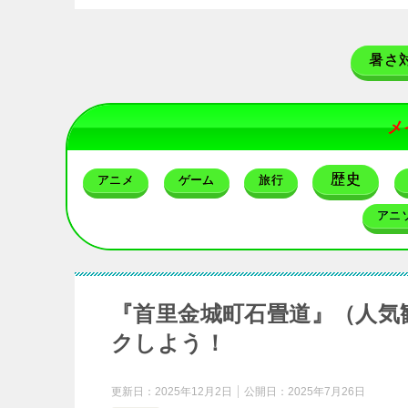
暑さ
メ
歴史
アニメ
ゲーム
旅行
アニ
『首里金城町石畳道』（人気
クしよう！
更新日：
2025年12月2日
公開日：
2025年7月26日