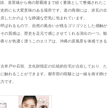
紀初頭、首里城から南の那覇港まで続く要路として整備されたこ
歴史的にも大変意味のある場所です。道の両側には、赤瓦の古
き戻したかのような静謐な空気に包まれています。
と呼ばれるもので、自然の風合いが残るゴツゴツとした感触が
たその質感は、歴史を足元で感じさせてくれる演出の一つ。観
の香りが色濃く漂うこのエリアは、沖縄の原風景を体感できる
た古井戸や石垣、文化財指定の伝統的住宅が点在しており、た
性に触れることができます。都市部の喧騒とは一線を画す静け
魅力です。