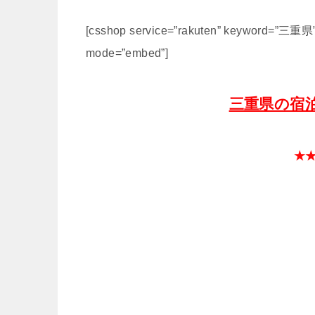
[csshop service=”rakuten” keyword=”三重県” 
mode=”embed”]
三重県の宿
★