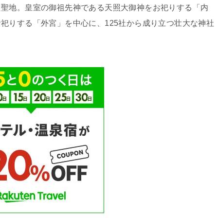
た聖地。皇室の御祖先神である天照大御神をお祀りする「内
祀りする「外宮」を中心に、125社から成り立つ壮大な神社