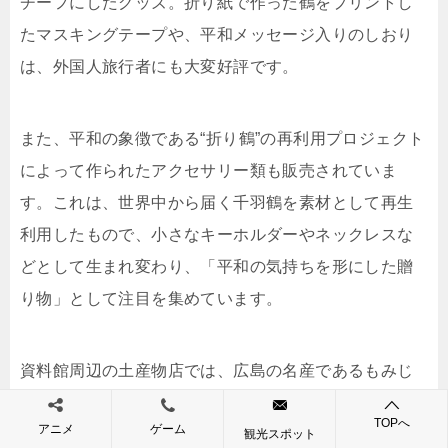
チーフにしたグッズ。折り紙で作った鶴をプリントし
たマスキングテープや、平和メッセージ入りのしおり
は、外国人旅行者にも大変好評です。
また、平和の象徴である“折り鶴”の再利用プロジェクト
によって作られたアクセサリー類も販売されていま
す。これは、世界中から届く千羽鶴を素材として再生
利用したもので、小さなキーホルダーやネックレスな
どとして生まれ変わり、「平和の気持ちを形にした贈
り物」として注目を集めています。
資料館周辺の土産物店では、広島の名産であるもみじ
饅頭やレモン関連商品も人気があります。特に「レモ
TOPへ
アニメ
ゲーム
ン羊羹」や「レモンジャム」は、地元産の素材を活か
観光スポット