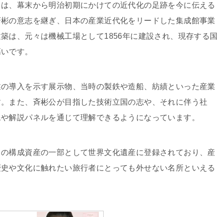
」は、幕末から明治初期にかけての近代化の足跡を今に伝える
斉彬の意志を継ぎ、日本の産業近代化をリードした集成館事業
築は、元々は機械工場として1856年に建設され、現存する
高いです。
業の導入を示す展示物、当時の製鉄や造船、紡績といった産業
す。また、斉彬公が目指した技術立国の志や、それに伴う社
像や解説パネルを通じて理解できるようになっています。
」の構成資産の一部として世界文化遺産に登録されており、産
歴史や文化に触れたい旅行者にとっても外せない名所といえる