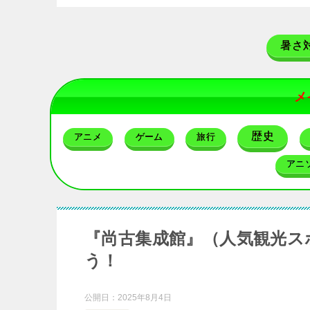
暑さ
メ
歴史
アニメ
ゲーム
旅行
アニ
『尚古集成館』（人気観光ス
う！
公開日：
2025年8月4日