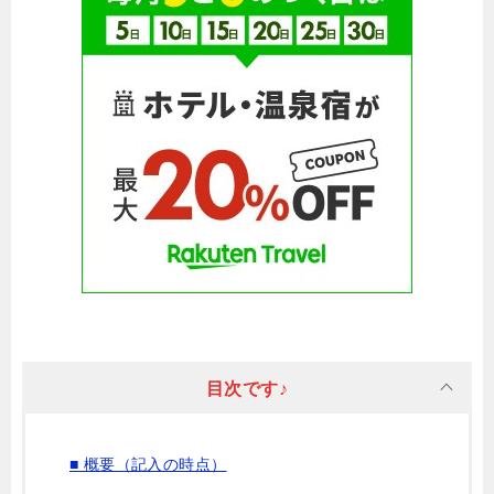
目次です♪
■ 概要（記入の時点）