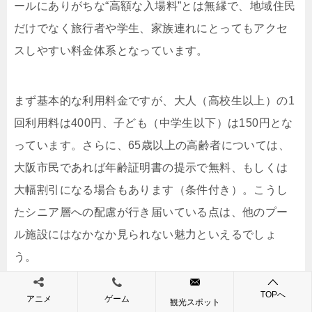
ールにありがちな“高額な入場料”とは無縁で、地域住民
だけでなく旅行者や学生、家族連れにとってもアクセ
スしやすい料金体系となっています。
まず基本的な利用料金ですが、大人（高校生以上）の1
回利用料は400円、子ども（中学生以下）は150円とな
っています。さらに、65歳以上の高齢者については、
大阪市民であれば年齢証明書の提示で無料、もしくは
大幅割引になる場合もあります（条件付き）。こうし
たシニア層への配慮が行き届いている点は、他のプー
ル施設にはなかなか見られない魅力といえるでしょ
う。
TOPへ
アニメ
ゲーム
観光スポット
また、「Asue大阪プール」では複数回利用を想定した