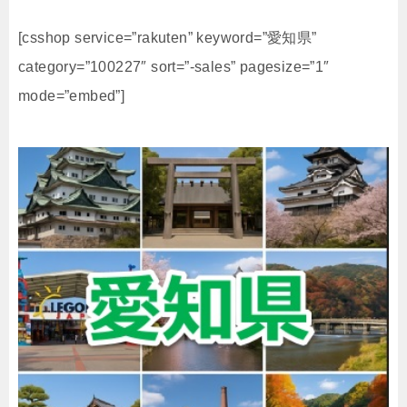
[csshop service=”rakuten” keyword=”愛知県”
category=”100227″ sort=”-sales” pagesize=”1″
mode=”embed”]