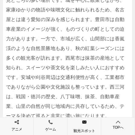
見どころの多い場所です。城を中心に散策しながら、
家康ゆかりの物語や味噌文化に触れられるため、名古
屋とは違う愛知の深みを感じられます。豊田市は自動
車産業のイメージが強く、ものづくりの町としての迫
力があります。一方で、市域が広く、山間部には香嵐
渓のような自然景勝地もあり、秋の紅葉シーズンには
多くの観光客が訪れます。西尾市は抹茶の産地として
知られ、スイーツや茶文化を楽しみたい人におすすめ
です。安城や刈谷周辺は交通利便性が高く、工業都市
でありながら公園や文化施設も整っています。西三河
は、戦国・徳川の歴史、八丁味噌、抹茶、自動車産
業、山里の自然が同じ地域内に共存しているため、テ
ーマを決めて巡ると非常に濃い旅になります。
TOPへ
アニメ
ゲーム
観光スポット