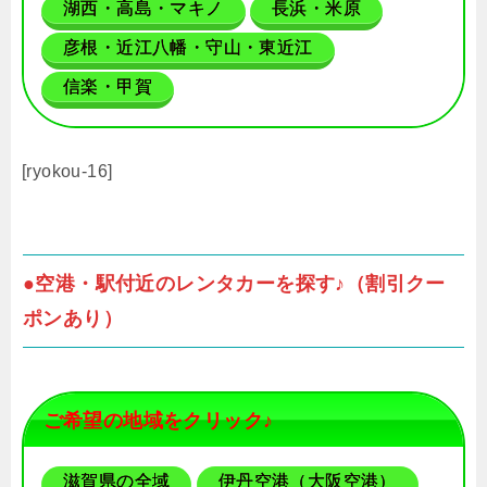
湖西・高島・マキノ
長浜・米原
彦根・近江八幡・守山・東近江
信楽・甲賀
[ryokou-16]
●空港・駅付近のレンタカーを探す♪（割引クー
ポンあり）
ご希望の地域をクリック♪
滋賀県の全域
伊丹空港（大阪空港）