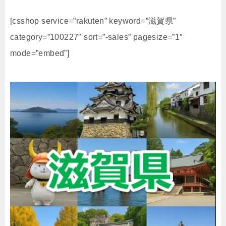
[csshop service=”rakuten” keyword=”滋賀県”
category=”100227″ sort=”-sales” pagesize=”1″
mode=”embed”]