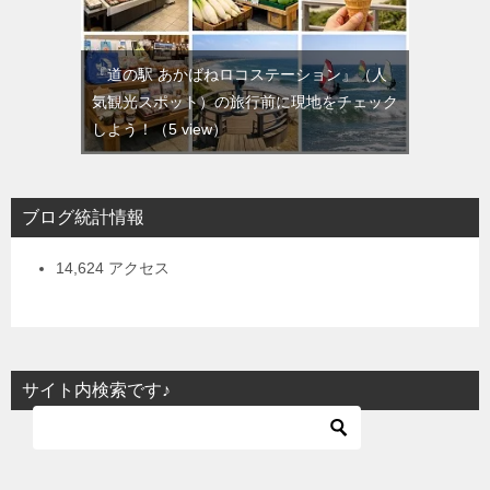
『道の駅 あかばねロコステーション』（人
気観光スポット）の旅行前に現地をチェック
しよう！
（5 view）
ブログ統計情報
14,624 アクセス
サイト内検索です♪