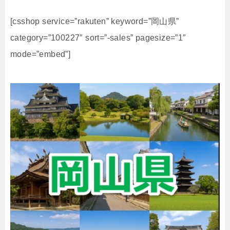
[csshop service=”rakuten” keyword=”岡山県”
category=”100227″ sort=”-sales” pagesize=”1″
mode=”embed”]