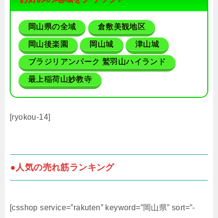
岡山県の全域
倉敷美観地区
岡山後楽園
岡山城
津山城
ブラジリアンパーク 鷲羽山ハイランド
最上稲荷山妙教寺
[ryokou-14]
●人気の売れ筋ランキング
[csshop service=”rakuten” keyword=”岡山県” sort=”-