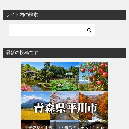
ナ
ビ
サイト内の検索
ゲ
ー
シ
ョ
最新の投稿です
ン
『青森県平川市』（人気観光スポット）の旅