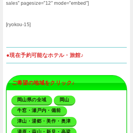
sales” pagesize=”12″ mode=”embed”]
[ryokou-15]
●現在予約可能なホテル・旅館♪
ご希望の地域をクリック♪
岡山県の全域
岡山
牛窓・瀬戸内・備前
津山・湯郷・美作・奥津
湯原・蒜山・新見・高梁