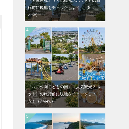
『名古屋城』（人気観光スポット）の旅
行前に現地をチェックしよう！
（8
view）
『八戸公園こどもの国』（人気観光スポ
ット）の旅行前に現地をチェックしよ
う！
（7 view）