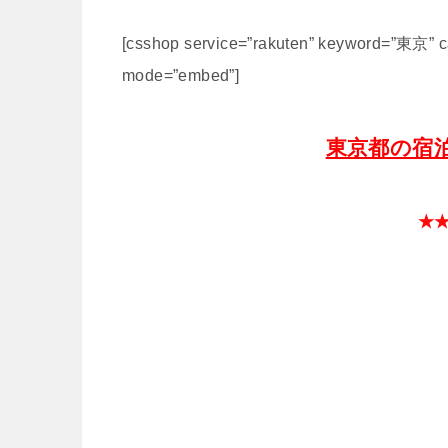
[csshop service=”rakuten” keyword=”東京” ca
mode=”embed”]
東京都の宿
★