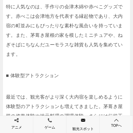
特に人気なのは、手作りの会津木綿や赤べこグッズで
す。赤べこは会津地方を代表する縁起物であり、大内
宿の町並みにもぴったりな素朴な風合いを持っていま
す。また、茅葺き屋根の家を模したミニチュアや、ね
ぎそばにちなんだユーモラスな雑貨も人気を集めてい
ます。
■ 体験型アトラクション
最近では、観光客がより深く大内宿を楽しめるように
体験型のアトラクションも増えてきました。茅葺き屋
根の修復体験や地元料理の調理体験、さらには伝統工
芸のワークショップなど、旅行者が地域文化を「見
TOPへ
アニメ
ゲーム
観光スポット