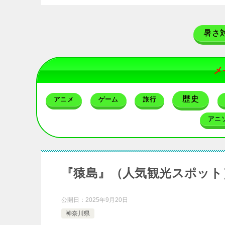
暑さ
メ
歴史
アニメ
ゲーム
旅行
アニ
『猿島』（人気観光スポット
公開日：
2025年9月20日
神奈川県