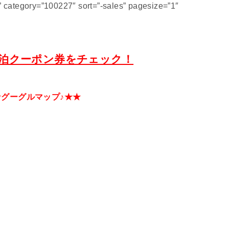
category=”100227″ sort=”-sales” pagesize=”1″
泊クーポン券をチェック！
★グーグルマップ♪★★