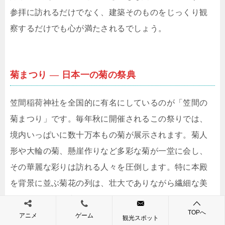
参拝に訪れるだけでなく、建築そのものをじっくり観
察するだけでも心が満たされるでしょう。
菊まつり ― 日本一の菊の祭典
笠間稲荷神社を全国的に有名にしているのが「笠間の
菊まつり」です。毎年秋に開催されるこの祭りでは、
境内いっぱいに数十万本もの菊が展示されます。菊人
形や大輪の菊、懸崖作りなど多彩な菊が一堂に会し、
その華麗な彩りは訪れる人々を圧倒します。特に本殿
を背景に並ぶ菊花の列は、壮大でありながら繊細な美
しさを放ち、写真撮影スポットとしても人気です。
TOPへ
アニメ
ゲーム
観光スポット