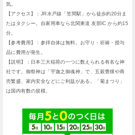
気。
【アクセス】：JR水戸線「笠間駅」から徒歩約20分ま
たはタクシー。自家用車なら北関東道 友部IC から約15
分。
【参考費用】：参拝自体は無料。お守り・祈祷・授与
品に費用が発生。
【説明】：日本三大稲荷の一つに数えられる有名な神
社です。御祭神は「宇迦之御魂神」で、五穀豊穣や商
売繁盛、家内安全などにご利益がある。「菊まつり」
は国内有数の規模。