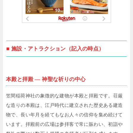
■ 施設・アトラクション（記入の時点）
本殿と拝殿 ― 神聖な祈りの中心
笠間稲荷神社の象徴的な建物が本殿と拝殿です。荘厳
な造りの本殿は、江戸時代に建立された歴史ある建造
物で、長い年月を経てもなお人々の信仰を集め続けて
います。拝殿前の広場は参拝客で常に賑わい、初詣や