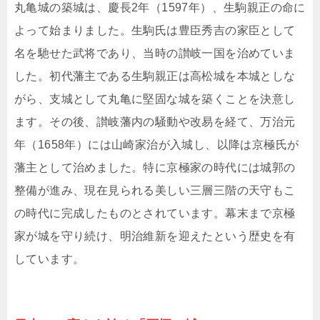
丸亀城の築城は、慶長2年（1597年）、生駒親正の命に
よって始まりました。生駒氏は豊臣秀吉の家臣として
名を馳せた武将であり、当時の讃岐一国を治めていま
した。初代藩主である生駒親正は高松城を本城としな
がら、支城として丸亀に堅固な城を築くことを決意し
ます。その後、讃岐藩内の騒動や改易を経て、万治元
年（1658年）には山崎家治が入城し、以降は京極氏が
藩主として治めました。特に京極家の時代には城郭の
整備が進み、現在見られる美しい三層三階の天守もこ
の時代に完成したものとされています。幕末まで京極
家が城を守り続け、明治維新を迎えたという歴史を有
しています。