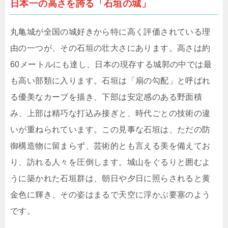
日本一の高さを誇る「石垣の城」
丸亀城が全国の城好きから特に高く評価されている理
由の一つが、その石垣の壮大さにあります。高さは約
60メートルにも達し、日本の現存する城郭の中では最
も高い部類に入ります。石垣は「扇の勾配」と呼ばれ
る優美なカーブを描き、下部は安定感のある野面積
み、上部は精巧な打込み接ぎと、時代ごとの技術の違
いが重ねられています。この見事な石垣は、ただの防
御構造物に留まらず、芸術的とも言える美を備えてお
り、訪れる人々を圧倒します。城山をぐるりと囲むよ
うに築かれた石垣群は、朝日や夕日に照らされると黄
金色に輝き、その姿はまるで天空に浮かぶ要塞のよう
です。