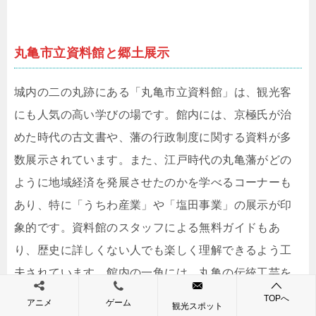
丸亀市立資料館と郷土展示
城内の二の丸跡にある「丸亀市立資料館」は、観光客
にも人気の高い学びの場です。館内には、京極氏が治
めた時代の古文書や、藩の行政制度に関する資料が多
数展示されています。また、江戸時代の丸亀藩がどの
ように地域経済を発展させたのかを学べるコーナーも
あり、特に「うちわ産業」や「塩田事業」の展示が印
象的です。資料館のスタッフによる無料ガイドもあ
り、歴史に詳しくない人でも楽しく理解できるよう工
夫されています。館内の一角には、丸亀の伝統工芸を
紹介する展示もあり、観光だけでなく地域の文化に触
TOPへ
アニメ
ゲーム
観光スポット