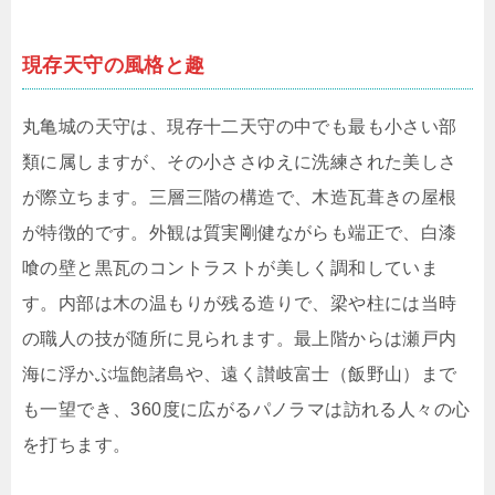
現存天守の風格と趣
丸亀城の天守は、現存十二天守の中でも最も小さい部
類に属しますが、その小ささゆえに洗練された美しさ
が際立ちます。三層三階の構造で、木造瓦葺きの屋根
が特徴的です。外観は質実剛健ながらも端正で、白漆
喰の壁と黒瓦のコントラストが美しく調和していま
す。内部は木の温もりが残る造りで、梁や柱には当時
の職人の技が随所に見られます。最上階からは瀬戸内
海に浮かぶ塩飽諸島や、遠く讃岐富士（飯野山）まで
も一望でき、360度に広がるパノラマは訪れる人々の心
を打ちます。