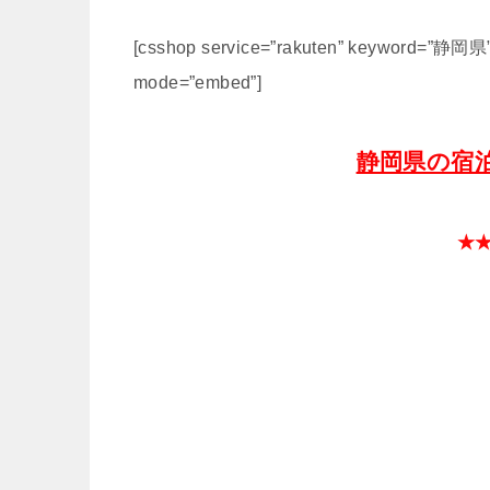
[csshop service=”rakuten” keyword=”静岡県” 
mode=”embed”]
静岡県の宿
★