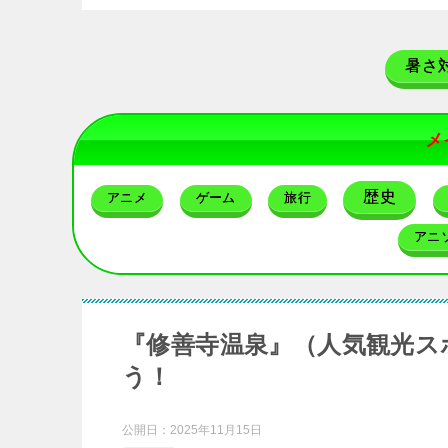
暑さ
メ
歴史
アニメ
ゲーム
旅行
アニ
『修善寺温泉』（人気観光ス
う！
公開日：
2025年11月15日