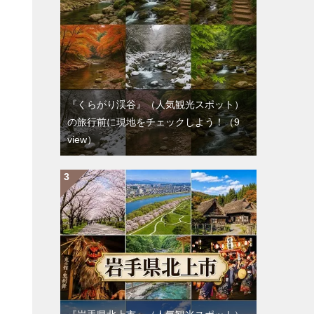
『くらがり渓谷』（人気観光スポット）
の旅行前に現地をチェックしよう！
（9
view）