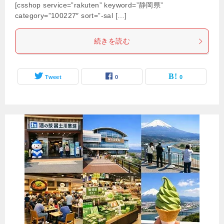
[csshop service=”rakuten” keyword=”静岡県”
category=”100227″ sort=”-sal […]
続きを読む
Tweet
0
0