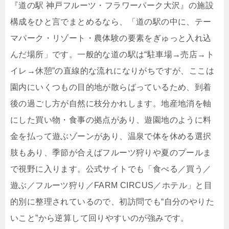
『道の駅 神戸フルーツ・フラワーパーク大沢』の施設
構成をひと言でまとめるなら、「道の駅の中に、テー
マパーク・リゾート・農体験の要素をぎゅっと入れ込
んだ場所」です。一般的な道の駅は“駐車場→売店→ト
イレ→休憩”の直線的な流れになりがちですが、ここは
園内にいくつもの目的地が散らばっているため、到着
後の過ごし方が自然に枝分かれします。地産地消を軸
にした買い物・食事の拠点があり、遊園地のように料
金を払って遊ぶゾーンがあり、温泉で体を休める選択
肢もあり、季節が合えばフルーツ狩りや夏のプールま
で視野に入ります。公式サイトでも「食べる／買う／
遊ぶ／フルーツ狩り／FARM CIRCUS／ホテル」と目
的別に整理されているので、初訪問でも“自分のやりた
いこと”から逆算して回りやすいのが強みです。