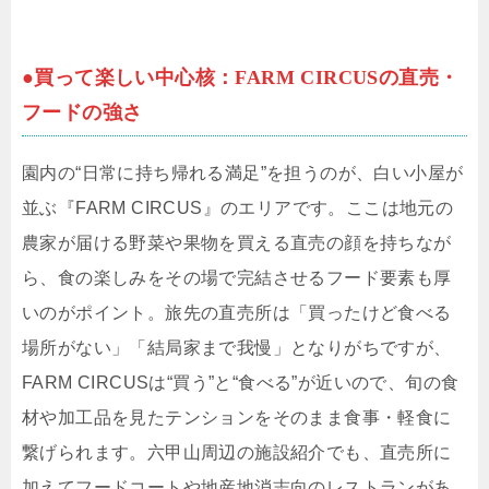
●買って楽しい中心核：FARM CIRCUSの直売・
フードの強さ
園内の“日常に持ち帰れる満足”を担うのが、白い小屋が
並ぶ『FARM CIRCUS』のエリアです。ここは地元の
農家が届ける野菜や果物を買える直売の顔を持ちなが
ら、食の楽しみをその場で完結させるフード要素も厚
いのがポイント。旅先の直売所は「買ったけど食べる
場所がない」「結局家まで我慢」となりがちですが、
FARM CIRCUSは“買う”と“食べる”が近いので、旬の食
材や加工品を見たテンションをそのまま食事・軽食に
繋げられます。六甲山周辺の施設紹介でも、直売所に
加えてフードコートや地産地消志向のレストランがあ