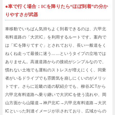
●車で行く場合：ICを降りたら“ほぼ到着”の分か
りやすさが武器
車移動でいちばん気持ちよく到着できるのは、六甲北
有料道路の「大沢IC」を利用するルートです。案内で
は「ICを降りてすぐ」とされており、長い一般道をく
ねくね走って最後に迷う……というタイプの立地では
ありません。高速道路からの接続がシンプルなので、
慣れない土地でも運転のストレスが増えにくく、同乗
者がいるドライブでも雰囲気を崩しにくいのがメリッ
トです。さらに近畿の道の駅紹介でも、柳谷JCTから
六甲北有料道路へ乗り継いで大沢ICを使う流れや、岡
山方面から山陽道→神戸北IC→六甲北有料道路→大沢
ICといった到達イメージが示されており、広域からの