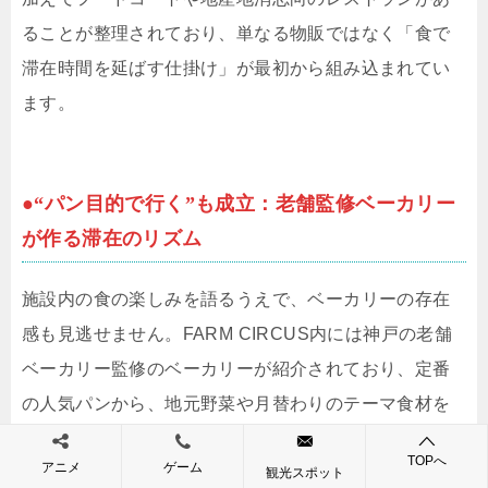
ることが整理されており、単なる物販ではなく「食で
滞在時間を延ばす仕掛け」が最初から組み込まれてい
ます。
●“パン目的で行く”も成立：老舗監修ベーカリー
が作る滞在のリズム
施設内の食の楽しみを語るうえで、ベーカリーの存在
感も見逃せません。FARM CIRCUS内には神戸の老舗
ベーカリー監修のベーカリーが紹介されており、定番
の人気パンから、地元野菜や月替わりのテーマ食材を
使ったサンドなど、買い物の合間に手に取りやすいラ
TOPへ
アニメ
ゲーム
インが揃います。朝に到着して焼き立てを確保し、そ
観光スポット