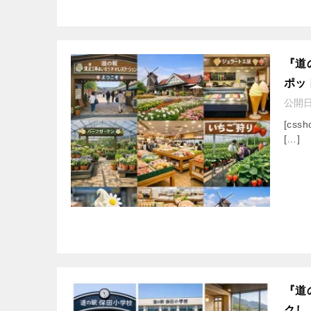
『道
ポッ
公開
[cssh
[…]
『道
クし