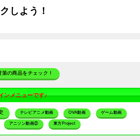
ックしよう！
対策の商品をチェック！
インメニューです♪
史
テレビアニメ動画
OVA動画
ゲーム動画
アニソン動画②
東方Project