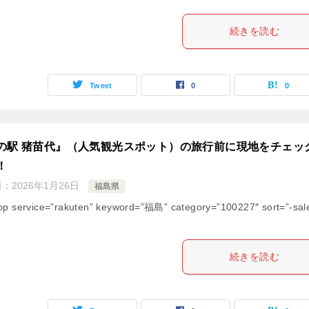
続きを読む
Tweet
0
0
の駅 猪苗代』（人気観光スポット）の旅行前に現地をチェッ
！
日：
2026年1月26日
福島県
op service=”rakuten” keyword=”福島” category=”100227″ sort=”-sal
続きを読む