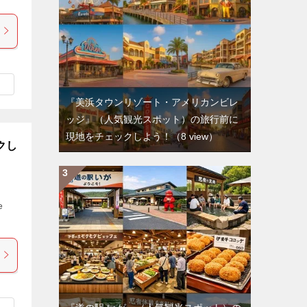
『美浜タウンリゾート・アメリカンビレ
ッジ』（人気観光スポット）の旅行前に
現地をチェックしよう！
（8 view）
クし
e