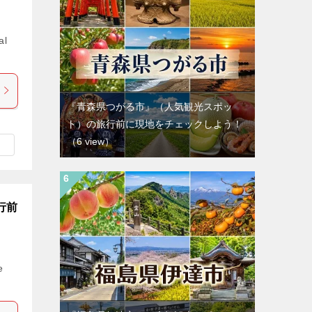
al
『青森県つがる市』（人気観光スポッ
ト）の旅行前に現地をチェックしよう！
（6 view）
行前
e