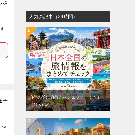
しよ
人気の記事（24時間）
al
旅行の前に旅行先をチェックしよう！
をチ
（41 view）
-sa