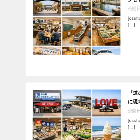
公開
[cssh
[…]
『道
に現
公開
[cssh
[…]