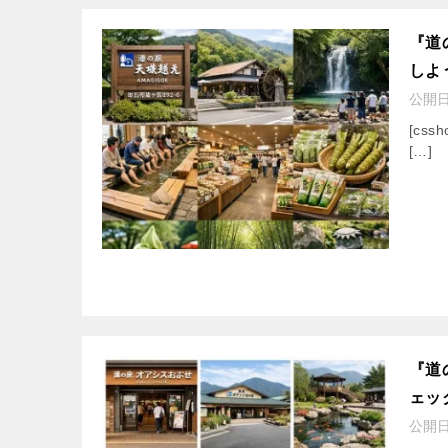
『道
しよ
公開
[cssh
[…]
『道
ェッ
公開