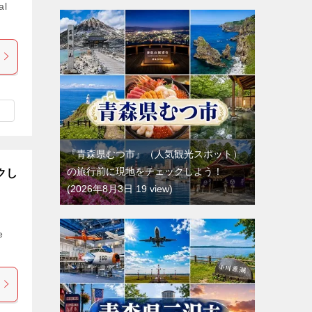
al
『青森県むつ市』（人気観光スポット）
の旅行前に現地をチェックしよう！
クし
2026年8月3日 19 view
e