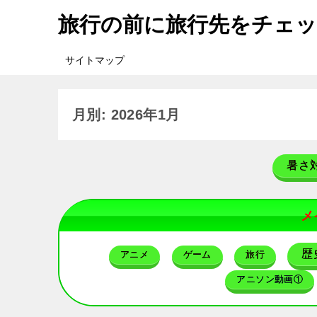
旅行の前に旅行先をチェ
サイトマップ
月別: 2026年1月
暑さ
メ
歴
アニメ
ゲーム
旅行
アニソン動画①