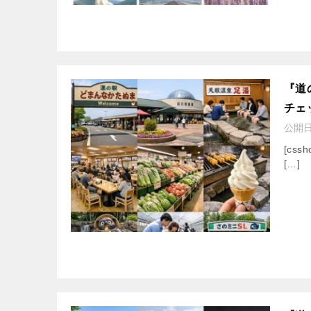
『道
チェ
公開
[cssh
[…]