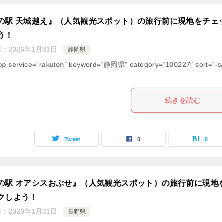
の駅 天城越え』（人気観光スポット）の旅行前に現地をチェ
う！
日：
2026年1月31日
静岡県
op service=”rakuten” keyword=”静岡県” category=”100227″ sort=”-s
続きを読む
Tweet
0
0
の駅 オアシスおぶせ』（人気観光スポット）の旅行前に現地
クしよう！
日：
2026年1月31日
長野県