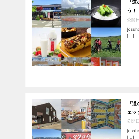
『道
う！
公開
[cssh
[…]
『道
ェッ
公開
[cssh
[…]