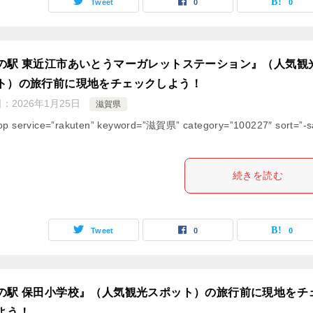
Tweet
0
0
の駅 東近江市あいとうマーガレットステーション』（人気観
ト）の旅行前に現地をチェックしよう！
日：
2026年1月25日
滋賀県
op service=”rakuten” keyword=”滋賀県” category=”100227″ sort=”-s
続きを読む
Tweet
0
0
の駅 保田小学校』（人気観光スポット）の旅行前に現地をチ
よう！