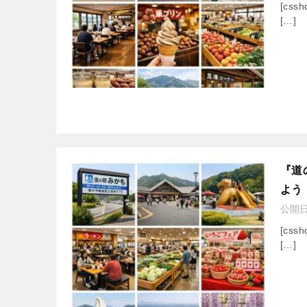
[cssh
[…]
『道
よう
公開
[cssh
[…]