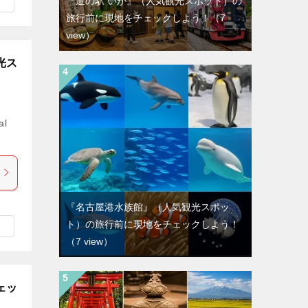
『道の駅 いが』（人気観光スポット）の
旅行前に現地をチェックしよう！
（7
view）
光ス
al
『名古屋港水族館』（人気観光スポッ
ト）の旅行前に現地をチェックしよう！
（7 view）
ェッ