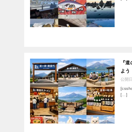
『道
よう
公開
[cssh
[…]