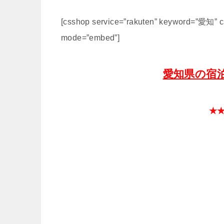
[csshop service=”rakuten” keyword=”愛知” ca
mode=”embed”]
愛知県の宿
★