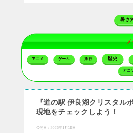
暑さ
メ
歴史
アニメ
ゲーム
旅行
アニ
『道の駅 伊良湖クリスタル
現地をチェックしよう！
公開日：
2026年1月10日