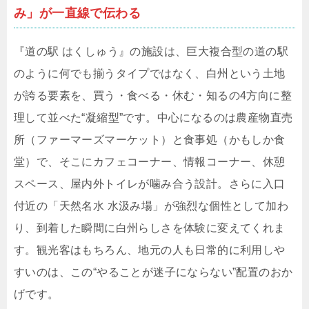
み」が一直線で伝わる
『道の駅 はくしゅう』の施設は、巨大複合型の道の駅
のように何でも揃うタイプではなく、白州という土地
が誇る要素を、買う・食べる・休む・知るの4方向に整
理して並べた“凝縮型”です。中心になるのは農産物直売
所（ファーマーズマーケット）と食事処（かもしか食
堂）で、そこにカフェコーナー、情報コーナー、休憩
スペース、屋内外トイレが噛み合う設計。さらに入口
付近の「天然名水 水汲み場」が強烈な個性として加わ
り、到着した瞬間に白州らしさを体験に変えてくれま
す。観光客はもちろん、地元の人も日常的に利用しや
すいのは、この“やることが迷子にならない”配置のおか
げです。