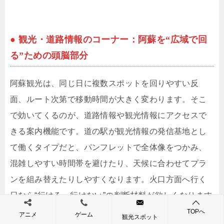
● 観光・道路情報のコーナー：阿蘇を“広域で回
る”ための頭脳部分
阿蘇観光は、同じ日に複数スポットを回りやすい反
面、ルート次第で移動時間が大きく変わります。そこ
で効いてくるのが、道路情報や観光情報にアクセスで
きる案内機能です。道の駅が観光情報の発信基地とし
て働くタイプだと、パンフレットで全体像をつかみ、
混雑しやすい時間帯を避けたり、天候に合わせてプラ
ンを組み替えたりしやすくなります。火口方面へ行く
日なら“行ける・行けない”の判断材料が欲しくなります
し、高原ドライブ中心なら見晴らしの良い時間帯を狙
TOPへ
アニメ
ゲーム
観光スポット