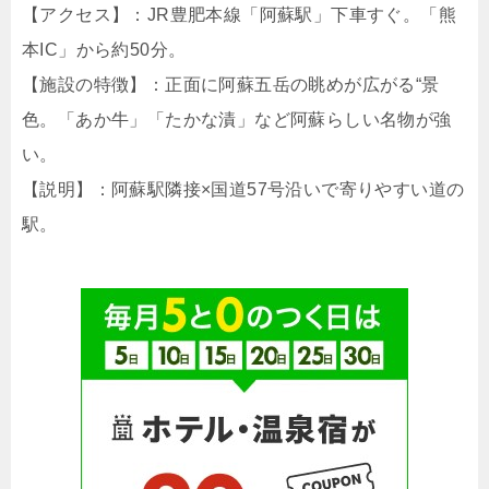
【アクセス】：JR豊肥本線「阿蘇駅」下車すぐ。「熊
本IC」から約50分。
【施設の特徴】：正面に阿蘇五岳の眺めが広がる“景
色。「あか牛」「たかな漬」など阿蘇らしい名物が強
い。
【説明】：阿蘇駅隣接×国道57号沿いで寄りやすい道の
駅。