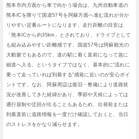
熊本市内方面から車で向かう場合は、九州自動車道の
熊本ICを降りて国道57号を阿蘇方面へ進む流れが分か
りやすい定番ルートになります。走行距離の目安は
「熊本ICから約35km」とされており、ドライブとして
も組み込みやすい距離感です。国道57号は阿蘇観光の
大動脈でもあるので、道の駅に着く直前になって急に
細道へ入る、というタイプではなく、基本的に“流れに
乗って走っていれば到着する”感覚に近いのが安心ポイ
ントです。なお、阿蘇周辺は復旧・整備により道路状
況が改善してきた経緯があり、季節や天候によっては
通行規制や迂回が出ることもあるため、出発前または
到着直前に道路情報を一度だけ確認しておくと、当日
のストレスをかなり減らせます。