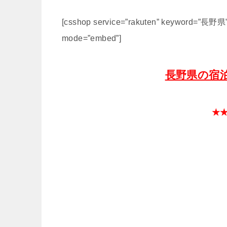
[csshop service=”rakuten” keyword=”長野県” 
mode=”embed”]
長野県の宿
★