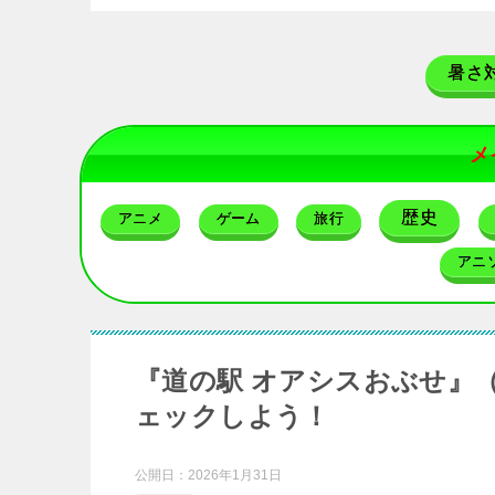
暑さ
メ
歴史
アニメ
ゲーム
旅行
アニ
『道の駅 オアシスおぶせ』
ェックしよう！
公開日：
2026年1月31日