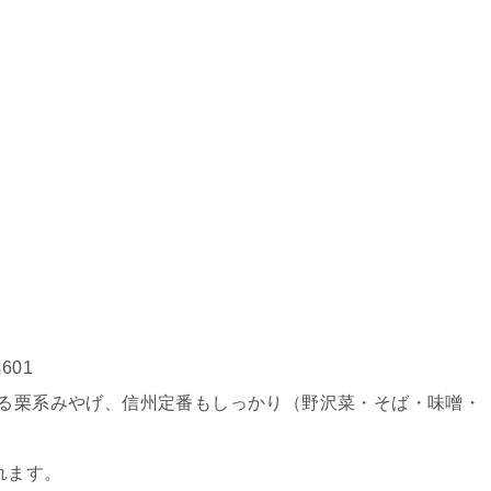
01
じる栗系みやげ、信州定番もしっかり（野沢菜・そば・味噌・
れます。