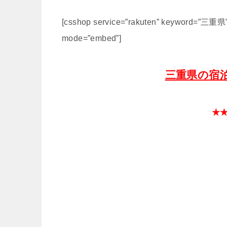
[csshop service=”rakuten” keyword=”三重県” 
mode=”embed”]
三重県の宿
★