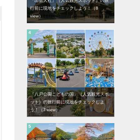
『出雲大社』（人気観光スポット）の旅
行前に現地をチェックしよう！
（8
view）
『八戸公園こどもの国』（人気観光スポ
ット）の旅行前に現地をチェックしよ
う！
（7 view）