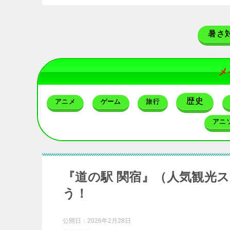
暑さ
メ
歴史
アニメ
ゲーム
旅行
アニ
『道の駅 関宿』（人気観光
う！
公開日：
2026年2月28日