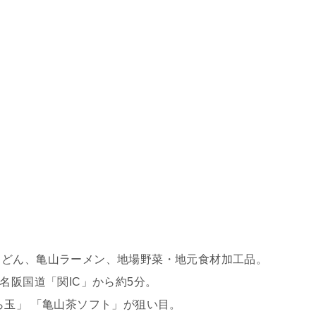
うどん、亀山ラーメン、地場野菜・地元食材加工品。
名阪国道「関IC」から約5分。
ら玉」 「亀山茶ソフト」が狙い目。