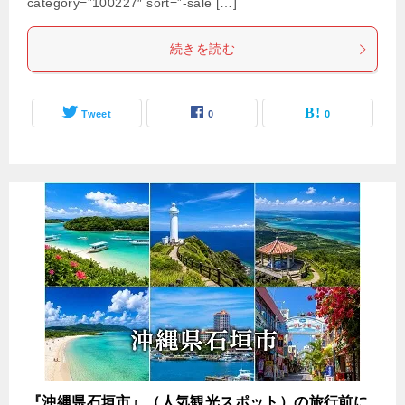
category=”100227″ sort=”-sale […]
続きを読む
Tweet
0
0
『沖縄県石垣市』（人気観光スポット）の旅行前に