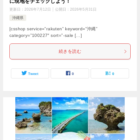
に現地をチェックしよう！
更新日：
2026年7月12日
公開日：
2026年5月31日
沖縄県
[csshop service=”rakuten” keyword=”沖縄”
category=”100227″ sort=”-sale […]
続きを読む
Tweet
0
0