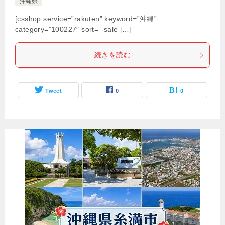
沖縄県
[csshop service=”rakuten” keyword=”沖縄”
category=”100227″ sort=”-sale […]
続きを読む
Tweet
0
0