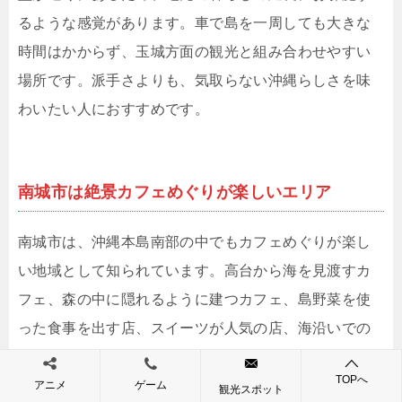
るような感覚があります。車で島を一周しても大きな
時間はかからず、玉城方面の観光と組み合わせやすい
場所です。派手さよりも、気取らない沖縄らしさを味
わいたい人におすすめです。
南城市は絶景カフェめぐりが楽しいエリア
南城市は、沖縄本島南部の中でもカフェめぐりが楽し
い地域として知られています。高台から海を見渡すカ
フェ、森の中に隠れるように建つカフェ、島野菜を使
った食事を出す店、スイーツが人気の店、海沿いでの
んびりできる店など、雰囲気の異なるお店が点在して
TOPへ
います。南城市のカフェの魅力は、料理そのものだけ
アニメ
ゲーム
観光スポット