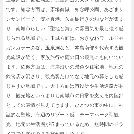
です。知念方面は、斎場御嶽、知念岬公園、あざまサ
ンサンビーチ、安座真港、久高島行きの船などが集ま
り、南城市らしい「聖地と海」の雰囲気を最も強く感
じられる地域です。玉城方面は、おきなわワールドや
ガンガラーの谷、玉泉洞など、本島南部を代表する観
光施設が近く、家族旅行や雨の日の観光にも向いてい
ます。佐敷方面は、海岸沿いの景色や住宅地、地元の
飲食店が混ざり、観光客だけでなく地元の暮らしも感
じやすい地域です。大里方面は市役所や生活道路があ
り、観光地というよりも南城市の日常を支える内陸部
としての表情が見えてきます。ひとつの市の中に、神
話的な聖地、海辺のリゾート感、テーマパーク型観
光、地元の生活圏が収まっているため、短時間のドラ
イブでも変化のある旅が楽しめます。