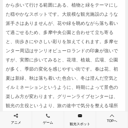
から歩いて行ける範囲にある、植物と緑をテーマにし
た穏やかなスポットです。大規模な観光施設のような
派手さはありませんが、花や緑を眺めながら落ち着い
て過ごせるため、多摩中央公園と合わせて立ち寄る
と、街歩きにやさしい彩りを加えてくれます。多摩セ
ンター周辺はサンリオピューロランドの印象が強いで
すが、実際に歩いてみると、花壇、植栽、広場、公園
が多く、季節の変化を感じやすい街です。春は花、初
夏は新緑、秋は落ち着いた色合い、冬は澄んだ空気と
イルミネーションというように、時期によって景色の
楽しみ方が変わります。グリーンライブセンターは、
観光の主役というより、旅の途中で気分を整える場所
です。
TOPへ
アニメ
ゲーム
観光スポット