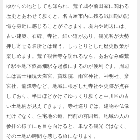
ゆかりの地としても知られ、荒子城や前田家に関わる
歴史とあわせて歩くと、名古屋市内に残る戦国期の記
憶を身近に感じることができます。境内や周辺には、
古い建築、石碑、寺社、細い道があり、観光客が大勢
押し寄せる名所とは違う、しっとりとした歴史散策が
楽しめます。荒子観音寺を訪れるなら、あおなみ線荒
子駅や地下鉄高畑駅を起点にするのが便利です。周辺
には冨士権現天満宮、寶珠院、雨宮神社、神明社、斎
宮社、龍潭寺など、地域に根ざした寺社や史跡が点在
しており、半日ほどかけてゆっくり歩くと中川区の古
い土地柄が見えてきます。寺社巡りでは、建物や仏像
だけでなく、住宅地の道、門前の雰囲気、地域の人の
参拝の様子にも目を向けると、単なる観光ではなく、
その土地の時間を感じる旅になります。