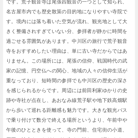
です。荒子観音寺は尾張四観音の一つとして知られ、
名古屋市内でも歴史散策の目的地になりやすい寺院で
す。境内には落ち着いた空気が流れ、観光地として大
きく整備されすぎていない分、参拝者が静かに時間を
過ごせる雰囲気があります。中川区の旅行で荒子観音
寺をおすすめしたい理由は、単に古い寺だからではあ
りません。この場所には、尾張の信仰、戦国時代の武
家の記憶、円空仏への関心、地域の人々の信仰生活が
重なっており、短時間の参拝でも中川区の歴史の深さ
を感じられるからです。周辺には前田利家ゆかりの史
跡や寺社が点在し、あおなみ線荒子駅や地下鉄高畑駅
から歩いて巡れる距離感も魅力です。大きな観光バス
で乗り付けて数分で終える場所というより、午前中や
午後のひとときを使って、寺の門前、住宅街の小道、