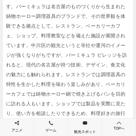
す。バーミキュラは名古屋のものづくりから生まれた
鋳物ホーロー調理器具のブランドで、その世界観を体
験できる拠点として、レストラン、ベーカリーカフ
ェ、ショップ、料理教室などを備えた施設が展開され
ています。中川区の観光というと寺社や運河のイメー
ジが強くなりがちですが、バーミキュラ ビレッジを訪
れると、現代の名古屋が持つ技術、デザイン、食文化
の魅力にも触れられます。レストランでは調理器具の
特性を生かした料理を味わう楽しみがあり、ベーカリ
ーカフェでは鋳物ホーロー鍋で焼き上げるパンを目的
に訪れる人もいます。ショップでは製品を実際に見た
り、使い方を相談したりできるため、料理好きの旅行
者には特に相性のよいスポットです。建物や空間の雰
TOPへ
アニメ
ゲーム
観光スポット
囲気も洗練されており、中川運河周辺の水辺散策と合