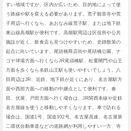
すい地域ですが、区内が広いため、目的地によって使
う路線や駅を変える必要があります。荒子観音寺や荒
子周辺へ行くなら、あおなみ線荒子駅、または地下鉄
東山線高畑駅が便利です。高畑駅周辺は区役所や公共
施設が近く、飲食店も見つけやすいため、史跡散策の
起点に向いています。尾頭橋商店街や尾頭橋公園、ナ
ゴヤ球場方面へ行くならJR尾頭橋駅、松重閘門や山王
方面を歩くなら名鉄山王駅も使いやすいでしょう。八
田周辺はJR、近鉄、地下鉄が近くにあり、名古屋駅方
面や西部方面への移動の中継点として便利です。春
田、伏屋、戸田方面へ行く場合は、JR関西本線や近鉄
名古屋線を使うと移動しやすくなります。車で訪れる
場合は、国道1号、国道302号、名古屋高速、名古屋第
二環状自動車道などの道路網が利用しやすい一方、寺