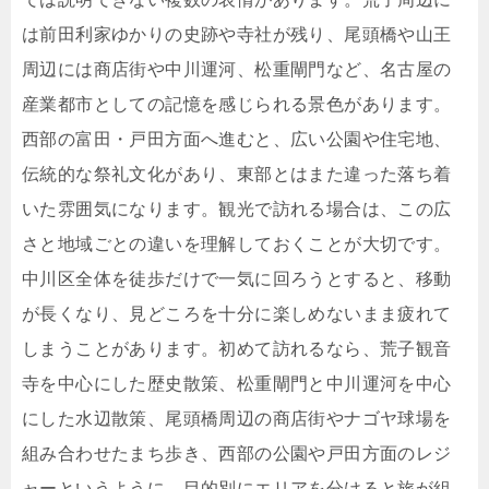
は前田利家ゆかりの史跡や寺社が残り、尾頭橋や山王
周辺には商店街や中川運河、松重閘門など、名古屋の
産業都市としての記憶を感じられる景色があります。
西部の富田・戸田方面へ進むと、広い公園や住宅地、
伝統的な祭礼文化があり、東部とはまた違った落ち着
いた雰囲気になります。観光で訪れる場合は、この広
さと地域ごとの違いを理解しておくことが大切です。
中川区全体を徒歩だけで一気に回ろうとすると、移動
が長くなり、見どころを十分に楽しめないまま疲れて
しまうことがあります。初めて訪れるなら、荒子観音
寺を中心にした歴史散策、松重閘門と中川運河を中心
にした水辺散策、尾頭橋周辺の商店街やナゴヤ球場を
組み合わせたまち歩き、西部の公園や戸田方面のレジ
ャーというように、目的別にエリアを分けると旅が組