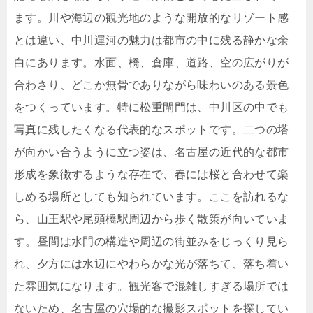
ます。川や海辺の観光地のような開放的なリゾート感
とは違い、中川運河の魅力は都市の中に残る静かな余
白にあります。水面、橋、倉庫、道路、空の広がりが
合わさり、どこか無骨でありながら味わいのある景色
をつくっています。特に松重閘門は、中川区の中でも
写真に残したくなる代表的なスポットです。二つの塔
が向かい合うように立つ姿は、名古屋の近代的な都市
形成を象徴するような存在で、春には桜と合わせて楽
しめる場所としても知られています。ここを訪れるな
ら、山王駅や尾頭橋駅周辺から歩く散策が向いていま
す。昼間は水門の構造や周辺の街並みをじっくり見ら
れ、夕方には水辺にやわらかな光が落ちて、落ち着い
た雰囲気になります。観光客で混雑しすぎる場所では
ないため、名古屋の穴場的な撮影スポットを探してい