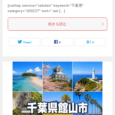
[csshop service=”rakuten” keyword=”千葉県”
category=”100227″ sort=”-sal […]
続きを読む
Tweet
0
0