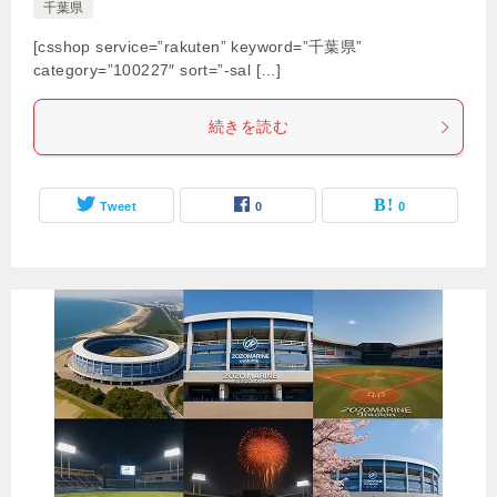
千葉県
[csshop service=”rakuten” keyword=”千葉県”
category=”100227″ sort=”-sal […]
続きを読む
Tweet
0
0