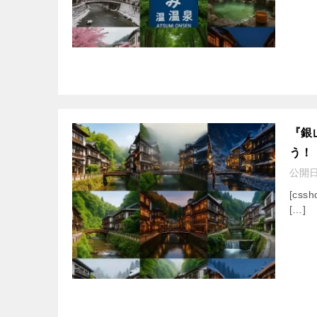
『銀
う！
公開
[cssh
[…]