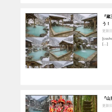
『蔵
う！
更新
[cssh
[…]
『山
更新