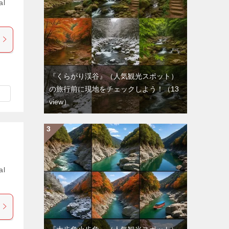
al
『くらがり渓谷』（人気観光スポット）
の旅行前に現地をチェックしよう！
（13
view）
al