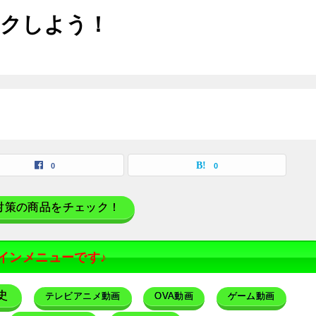
ックしよう！
0
0
対策の商品をチェック！
インメニューです♪
史
テレビアニメ動画
OVA動画
ゲーム動画