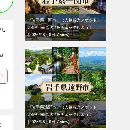
『岩手県一関市』（人気観光スポット）
の旅行前に現地をチェックしよう！
クし
2026年8月9日 7 view
al
『岩手県遠野市』（人気観光スポット）
の旅行前に現地をチェックしよう！
2026年8月9日 7 view
よ