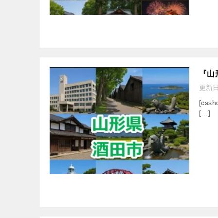
『山
更新
[cssh
[…]