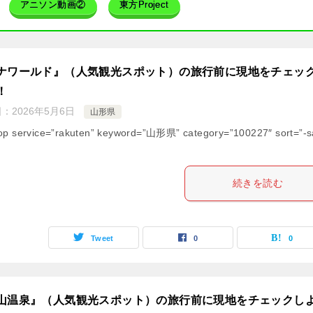
アニソン動画②
東方Project
ナワールド』（人気観光スポット）の旅行前に現地をチェッ
！
日：
2026年5月6日
山形県
op service=”rakuten” keyword=”山形県” category=”100227″ sort=”-s
続きを読む
Tweet
0
0
山温泉』（人気観光スポット）の旅行前に現地をチェックし