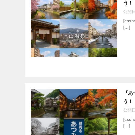
う！
公開
[cssh
[…]
『あ
う！
公開
[cssh
[…]