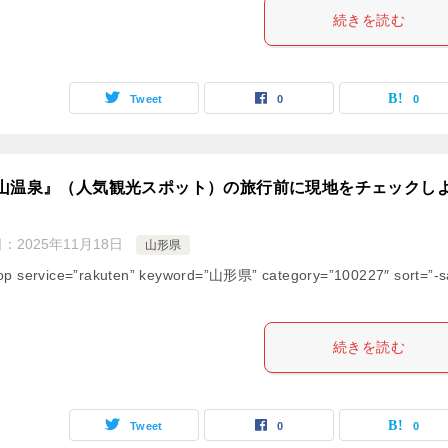
続きを読む
Tweet
0
0
山温泉』（人気観光スポット）の旅行前に現地をチェックし
日：
2025年11月18日
山形県
op service=”rakuten” keyword=”山形県” category=”100227″ sort=”-s
続きを読む
Tweet
0
0