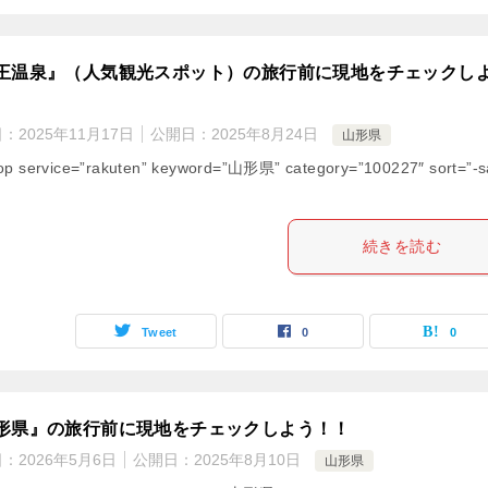
王温泉』（人気観光スポット）の旅行前に現地をチェックし
日：
2025年11月17日
公開日：
2025年8月24日
山形県
op service=”rakuten” keyword=”山形県” category=”100227″ sort=”-s
続きを読む
Tweet
0
0
形県』の旅行前に現地をチェックしよう！！
日：
2026年5月6日
公開日：
2025年8月10日
山形県