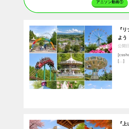
アニソン動画①
『リ
よう
公開
[cssh
[…]
『上