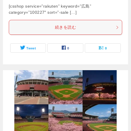
[csshop service=”rakuten” keyword=”広島”
category=”100227″ sort=”-sale […]
続きを読む
Tweet
0
0