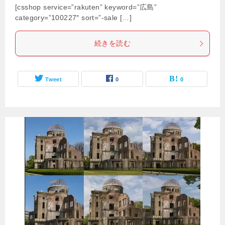
[csshop service=”rakuten” keyword=”広島”
category=”100227″ sort=”-sale […]
続きを読む
Tweet
0
0