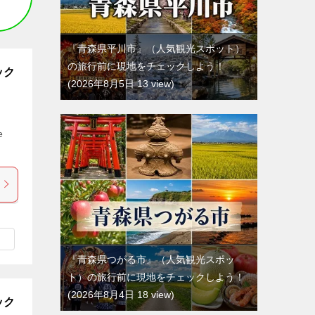
『青森県平川市』（人気観光スポット）
の旅行前に現地をチェックしよう！
ック
2026年8月5日 13 view
e
『青森県つがる市』（人気観光スポッ
ト）の旅行前に現地をチェックしよう！
2026年8月4日 18 view
ック