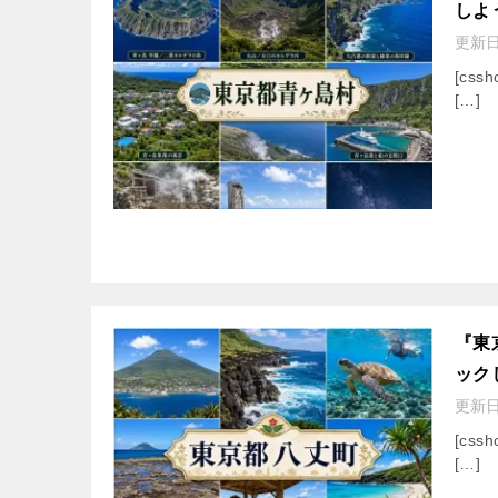
しよ
更新
[cssh
[…]
『東
ック
更新
[cssh
[…]