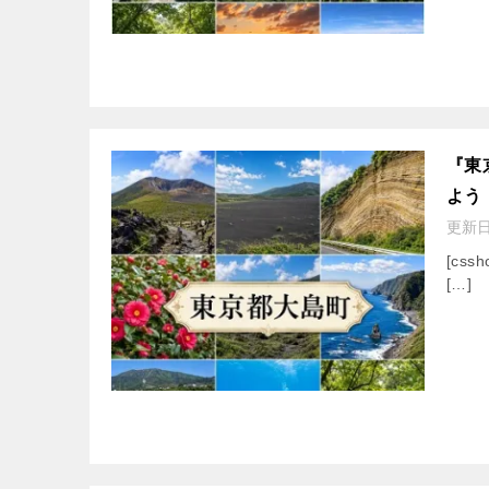
『東
よう
更新
[cssh
[…]