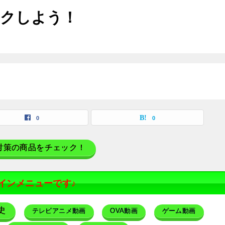
ックしよう！
0
0
対策の商品をチェック！
インメニューです♪
史
テレビアニメ動画
OVA動画
ゲーム動画