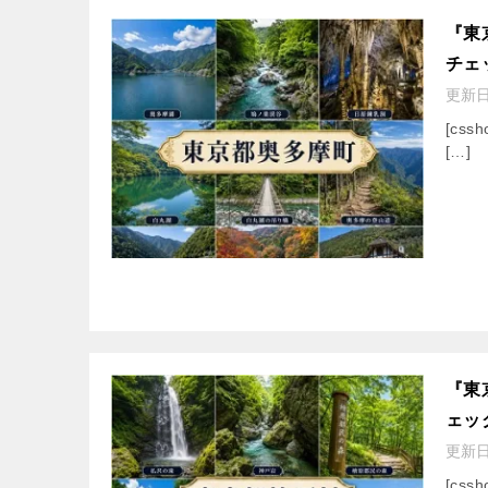
『東
チェ
更新
[cssh
[…]
『東
ェッ
更新
[cssh