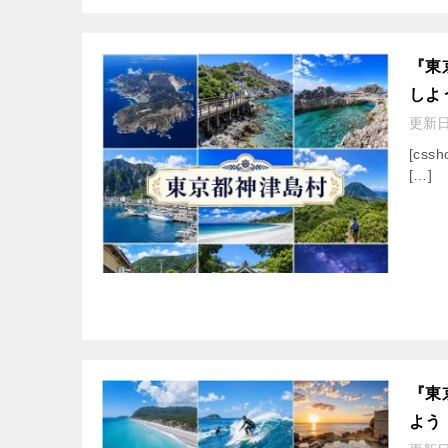
『東
しよ
更新
[cssh
[…]
『東
よう