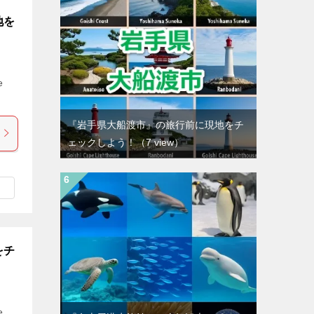
地を
e
『岩手県大船渡市』の旅行前に現地をチ
ェックしよう！
（7 view）
をチ
e