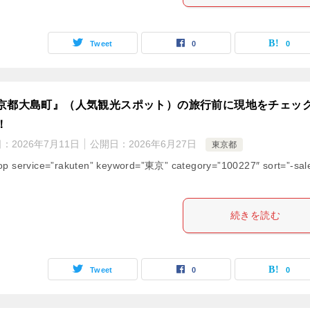
Tweet
0
0
京都大島町』（人気観光スポット）の旅行前に現地をチェッ
！
日：
2026年7月11日
公開日：
2026年6月27日
東京都
op service=”rakuten” keyword=”東京” category=”100227″ sort=”-sal
続きを読む
Tweet
0
0