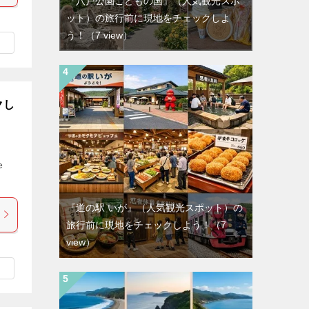
『八戸公園こどもの国』（人気観光スポ
ット）の旅行前に現地をチェックしよ
う！
（7 view）
クし
e
『道の駅 いが』（人気観光スポット）の
旅行前に現地をチェックしよう！
（7
view）