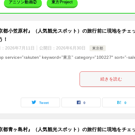
アニソン動画②
東方Project
京都小笠原村』（人気観光スポット）の旅行前に現地をチェ
う！
日：
2026年7月11日
公開日：
2026年6月30日
東京都
op service=”rakuten” keyword=”東京” category=”100227″ sort=”-sal
続きを読む
Tweet
0
0
京都青ヶ島村』（人気観光スポット）の旅行前に現地をチェ