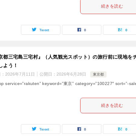
続きを読む
Tweet
0
0
京都三宅島三宅村』（人気観光スポット）の旅行前に現地を
しよう！
日：
2026年7月11日
公開日：
2026年6月28日
東京都
op service=”rakuten” keyword=”東京” category=”100227″ sort=”-sal
続きを読む
Tweet
0
0