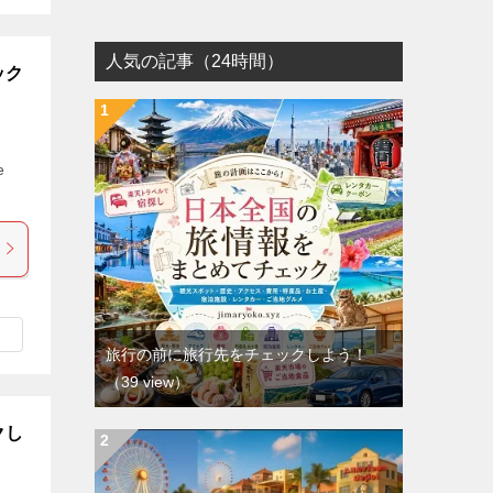
人気の記事（24時間）
ック
e
旅行の前に旅行先をチェックしよう！
（39 view）
クし