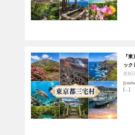
『東
ック
更新
[cssh
[…]