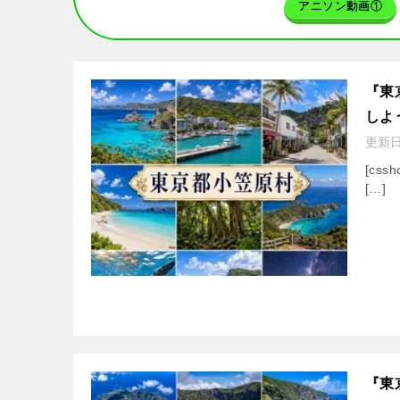
アニソン動画①
『東
しよ
更新
[cssh
[…]
『東