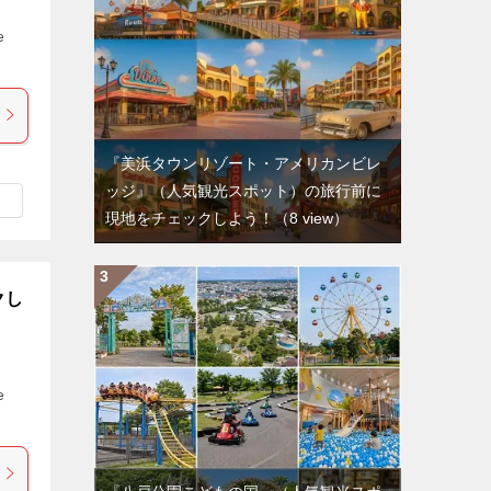
e
『美浜タウンリゾート・アメリカンビレ
ッジ』（人気観光スポット）の旅行前に
現地をチェックしよう！
（8 view）
クし
e