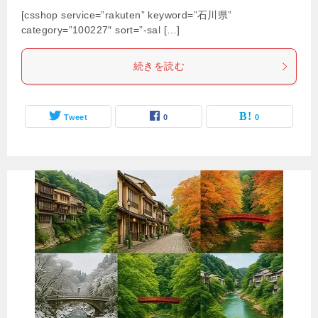
[csshop service=”rakuten” keyword=”石川県”
category=”100227″ sort=”-sal […]
続きを読む
Tweet
0
0