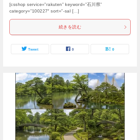
[csshop service=”rakuten” keyword=”石川県”
category=”100227″ sort=”-sal […]
続きを読む
Tweet
0
0