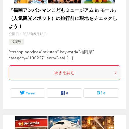
『福岡アンパンマンこどもミュージアム in モール』
（人気観光スポット）の旅行前に現地をチェックし
よう！
公開日：
2026年5月13日
福岡県
[csshop service=”rakuten” keyword=”福岡県”
category=”100227″ sort=”-sal […]
続きを読む
Tweet
0
0