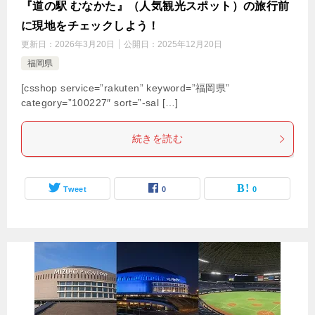
『道の駅 むなかた』（人気観光スポット）の旅行前
に現地をチェックしよう！
更新日：
2026年3月20日
公開日：
2025年12月20日
福岡県
[csshop service=”rakuten” keyword=”福岡県”
category=”100227″ sort=”-sal […]
続きを読む
Tweet
0
0