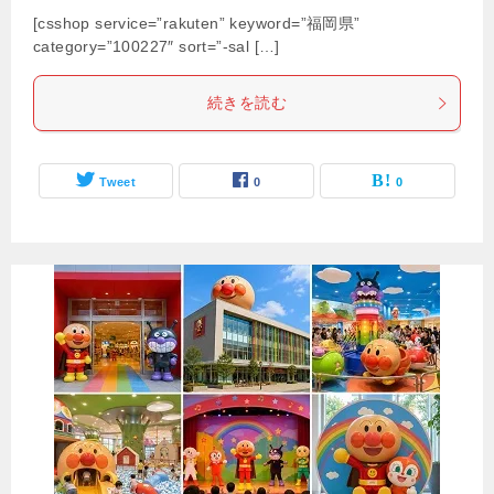
[csshop service=”rakuten” keyword=”福岡県”
category=”100227″ sort=”-sal […]
続きを読む
Tweet
0
0