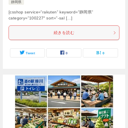
静岡県
[csshop service=”rakuten” keyword=”静岡県”
category=”100227″ sort=”-sal […]
続きを読む
Tweet
0
0