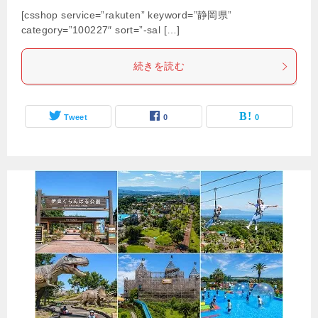
[csshop service=”rakuten” keyword=”静岡県”
category=”100227″ sort=”-sal […]
続きを読む
Tweet
0
0