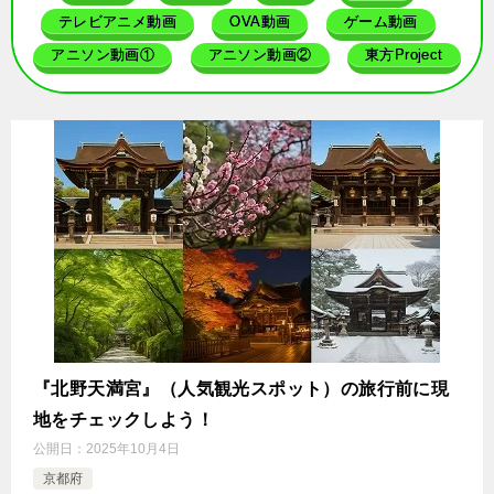
テレビアニメ動画
OVA動画
ゲーム動画
アニソン動画①
アニソン動画②
東方Project
『北野天満宮』（人気観光スポット）の旅行前に現
地をチェックしよう！
公開日：
2025年10月4日
京都府