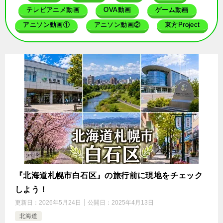
テレビアニメ動画
OVA動画
ゲーム動画
アニソン動画①
アニソン動画②
東方Project
『北海道札幌市白石区』の旅行前に現地をチェック
しよう！
更新日：
2026年5月24日
公開日：
2025年4月13日
北海道