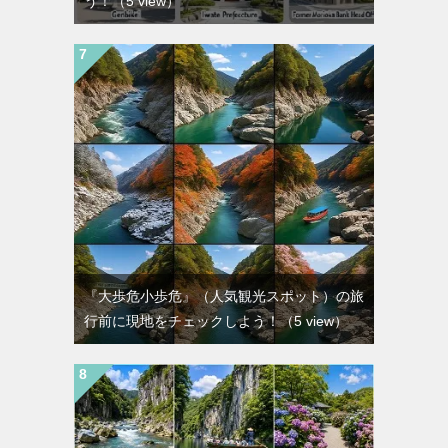
う！
（5 view）
『大歩危小歩危』（人気観光スポット）の旅
行前に現地をチェックしよう！
（5 view）