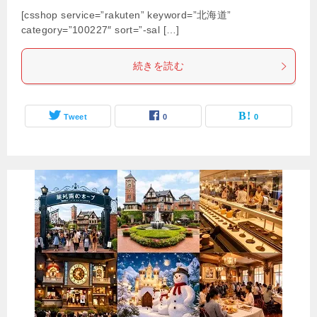
[csshop service=”rakuten” keyword=”北海道”
category=”100227″ sort=”-sal […]
続きを読む
Tweet
0
0