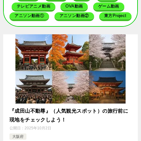
テレビアニメ動画
OVA動画
ゲーム動画
アニソン動画①
アニソン動画②
東方Project
『成田山不動尊』（人気観光スポット）の旅行前に
現地をチェックしよう！
公開日：
2025年10月2日
大阪府