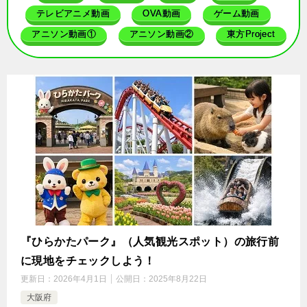
テレビアニメ動画
OVA動画
ゲーム動画
アニソン動画①
アニソン動画②
東方Project
『ひらかたパーク』（人気観光スポット）の旅行前
に現地をチェックしよう！
更新日：
2026年4月1日
公開日：
2025年8月22日
大阪府