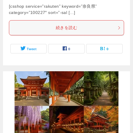
[csshop service=”rakuten” keyword=”奈良県”
category=”100227″ sort=”-sal […]
続きを読む
Tweet
0
0