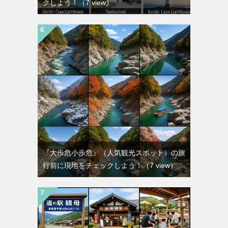
クしよう！
（7 view）
『大歩危小歩危』（人気観光スポット）の旅
行前に現地をチェックしよう！
（7 view）