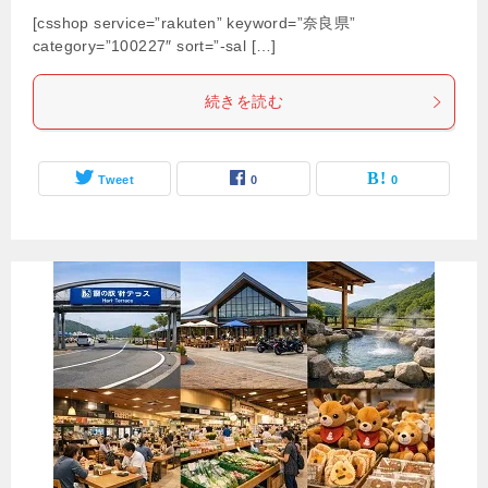
[csshop service=”rakuten” keyword=”奈良県”
category=”100227″ sort=”-sal […]
続きを読む
Tweet
0
0