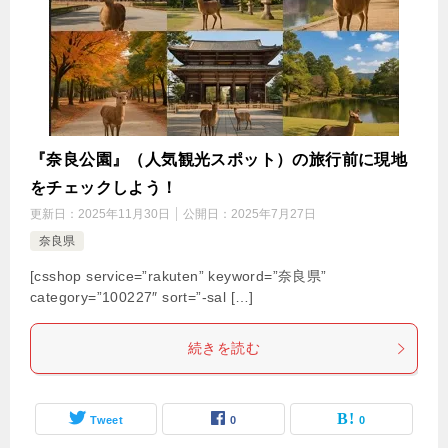
『奈良公園』（人気観光スポット）の旅行前に現地
をチェックしよう！
更新日：
2025年11月30日
公開日：
2025年7月27日
奈良県
[csshop service=”rakuten” keyword=”奈良県”
category=”100227″ sort=”-sal […]
続きを読む
Tweet
0
0