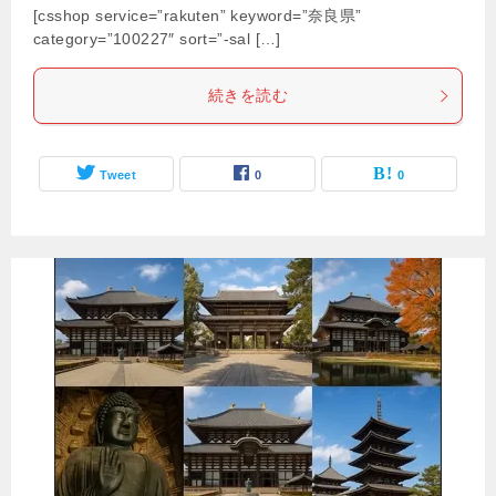
[csshop service=”rakuten” keyword=”奈良県”
category=”100227″ sort=”-sal […]
続きを読む
Tweet
0
0