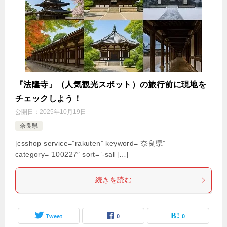
『法隆寺』（人気観光スポット）の旅行前に現地を
チェックしよう！
公開日：
2025年10月19日
奈良県
[csshop service=”rakuten” keyword=”奈良県”
category=”100227″ sort=”-sal […]
続きを読む
Tweet
0
0