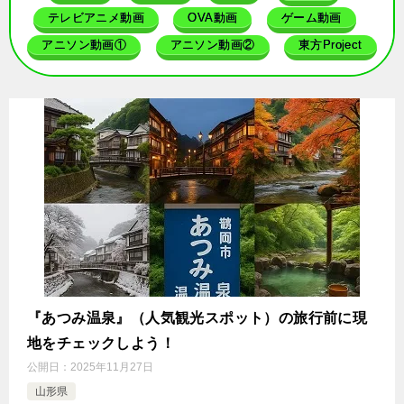
テレビアニメ動画
OVA動画
ゲーム動画
アニソン動画①
アニソン動画②
東方Project
『あつみ温泉』（人気観光スポット）の旅行前に現
地をチェックしよう！
公開日：
2025年11月27日
山形県