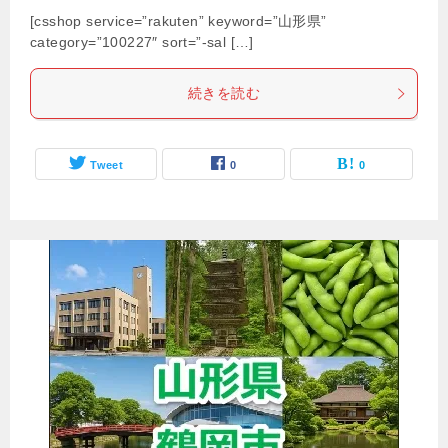
[csshop service=”rakuten” keyword=”山形県”
category=”100227″ sort=”-sal […]
続きを読む
Tweet
0
0