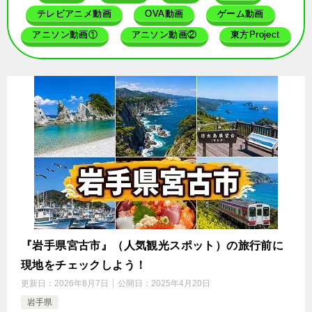
テレビアニメ動画
OVA動画
ゲーム動画
アニソン動画①
アニソン動画②
東方Project
『岩手県宮古市』（人気観光スポット）の旅行前に
現地をチェックしよう！
更新日：
2026年8月7日
公開日：
2025年4月20日
岩手県