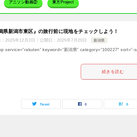
アニソン動画②
東方Project
潟県新潟市東区』の旅行前に現地をチェックしよう！
日：
2025年12月2日
公開日：
2025年7月20日
新潟県
op service=”rakuten” keyword=”新潟県” category=”100227″ sort=”-s
続きを読む
Tweet
0
0