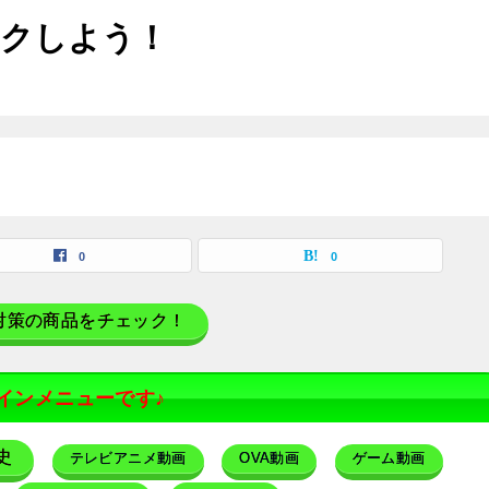
ックしよう！
覧
0
0
対策の商品をチェック！
インメニューです♪
史
テレビアニメ動画
OVA動画
ゲーム動画