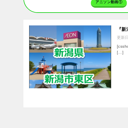
アニソン動画①
『新
更新
[cssh
[…]